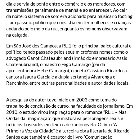
dia e servia de ponte entre o comércio e os moradores, com
transmissões geralmente de manhã e ao entardecer. Ao cair
da noite, o sistema de som era acionado para musicar o footing
– um passeio público que consistia em ter mulheres e crianças
andando pelo meio da rua, enquanto os homens observavam
na calçada.
Em São José dos Campos, a P.L.1 foi o principal palco cultural e
político, tendo passado pelos seus microfones nomes como o
advogado Ganot Chateaubriand (irmão do empresário Assis
Chateaubriand), o maestro Fego Camargo (pai da
apresentadora Hebe Camargo), o poeta Cassiano Ricardo, a
cantora Isaura Garcia e a dupla sertaneja Alvarenga e
Ranchinho, entre outras personalidades e autoridades locais.
A pesquisa do autor teve início em 2003 como tema do
trabalho de conclusão de curso, na faculdade de jornalismo. Em
2010, o estudo virou inspiração para o romance “P.L.1 – Nas
Ondas da Imaginação”, que misturava personagens reais e
fictícios, baseados em textos de radionovela. O livro “A
Primeira Voz da Cidade” é a terceira obra literária de Ricardo
Santos que também é coautor do livro “Comunicação