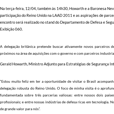
Na terça-feira, 12/04, também às 14h30, Howarth e a Baronesa Nevil
participação do Reino Unido na LAAD 2011 e as aspirações de parcer
encontro será realizado no stand do Departamento de Defesa e Segu
Exibição 060.
A delegação britânica pretende buscar ativamente novos parceiros de
próximos na área de aquisições com o governo e com parceiros industriai
Gerald Howarth, Ministro Adjunto para Estratégias de Segurança Int
“Estou muito feliz em ter a oportunidade de visitar o Brasil acompan
delegação robusta do Reino Unido. O foco de minha visita é o aprofun
fundamentada sobre três parcerias valiosas: entre nossos dois país
profissionais; e entre nossas indústrias de defesa ricas em tecnologia. 
de grande valor para nós”.