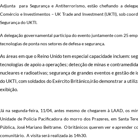
Adjunta para Segurança e Antiterrorismo, estão chefiando a delega
Comércio e Investimentos – UK Trade and Investment (UKTI), sob coord
Segurança do UKTI.
A delegação governamental participa do evento juntamente com 25 empre
tecnologias de ponta nos setores de defesa e segurança.
As áreas em que o Reino Unido tem especial capacidade incluem: seg
tecnologias de apoio a operações; detecção de minas e contramedida
nucleares e radioativas; segurança de grandes eventos e gestão de
do UKTI, com soldados do Exército Britânico,irão demonstrar a utili
exibição.
Já na segunda-feira, 11/04, antes mesmo de chegarem à LAAD, os mini
Unidade de Polícia Pacificadora do morro dos Prazeres, em Santa Ter
Pública, José Mariano Beltrame. O britânicos querem ver e aprender c
comunitário. A visita será realizada às 14h30.