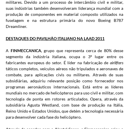
militares. Devido a um processo de intercâmbio civil e militar,
suas indústrias também desenvolveram liderança mundial com a
produção de componentes em material composto utilizados na
fuselagem e na estrutura primária do novo Boeing B787
Dreamliner.
DESTAQUES DO PAVILHÃO ITALIANO NA LAAD 2011
A
FINMECCANICA
, grupo que representa cerca de 80% desse
segmento da indústria italiana, ocupa o 3º lugar entre os
fabricantes europeus do setor. É líder na fabricação de
airlifters
táticos completos, veículos aéreos não tripulados e aeronaves de
combate, para aplicações civis ou militares. Através de suas
subsidiárias, adquiriu relevante posição como fornecedor nos
programas aeronáuticos internacionais. Está entre as líderes
mundiais no mercado de helicópteros para uso civil e militar, com
tecnologia de ponta em rotores articulados. Opera, através da
subsidiária Agusta Westland, com base de produção na Itália,
Reino Unido e Estados Unidos, que detém a tecnologia necessária
para desenvolver cada fase do helicóptero.