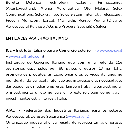
Beretta Defence Technology; Calzoni, Finmeccanica
(Agustawestland, Alenia Aeronautica, Oto Melara, Selex
Comunications, Selex Galileo, Seles Sistemi Integrati, Telespazio),
Fiocchi Munizioni, Larcet, Magnaghi, Região Puglia (Distrito
Aeroespacial Pugliese, A.G. E. e Processi Speciali) e Salver.
ENTIDADES PAVILHÃO ITALIANO
ICE – Instituto Italiano para o Comercio Exterior
(
www.ice.gov.it
–
www.italtrade.com
)
Instituição do Governo Italiano que, com uma rede de 116
escritórios espalhados por 88 países e outros 17 na Itália,
promove os produtos, as tecnologias e os serviços italianos no
mundo, dando particular atenção aos interesses e às necessidades
das pequenas e médias empresas. Também trabalha para estimular
o investimento direto no país e no exterior, bem como atrair
investimentos estrangeiros à Itália.
AIAD – Federação das Indústrias Italianas para os setores
Aeroespacial, Defesa e Segurança
(
www.aiad.it)
Organização industrial encarregada de representar as empresas