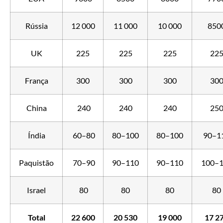
Rússia
12 000
11 000
10 000
850
UK
225
225
225
22
França
300
300
300
30
China
240
240
240
25
Índia
60–80
80–100
80–100
90–1
Paquistão
70–90
90–110
90–110
100–
Israel
80
80
80
80
Total
22 600
20 530
19 000
17 2