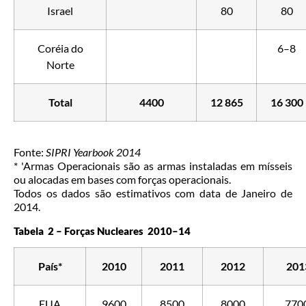
Israel
80
80
Coréia do
6–8
Norte
Total
4400
12 865
16 300
Fonte:
SIPRI Yearbook 2014
* 'Armas Operacionais são as armas instaladas em mísseis
ou alocadas em bases com forças operacionais.
Todos os dados são estimativos com data de Janeiro de
2014.
Tabela 2 – Forças Nucleares 2010–14
País*
2010
2011
2012
201
EUA
9600
8500
8000
770