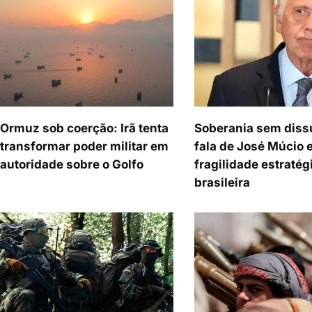
Ormuz sob coerção: Irã tenta
Soberania sem diss
transformar poder militar em
fala de José Múcio 
autoridade sobre o Golfo
fragilidade estratég
brasileira