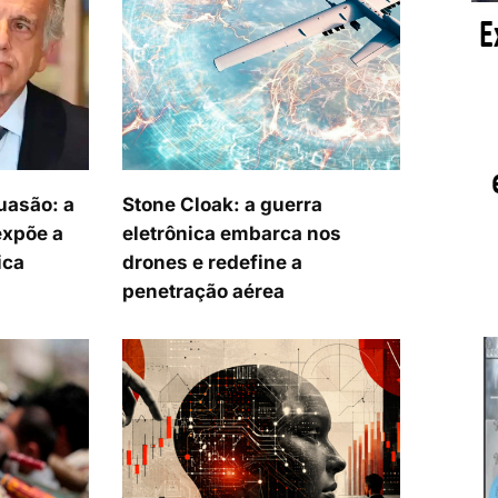
uasão: a
Stone Cloak: a guerra
expõe a
eletrônica embarca nos
ica
drones e redefine a
penetração aérea