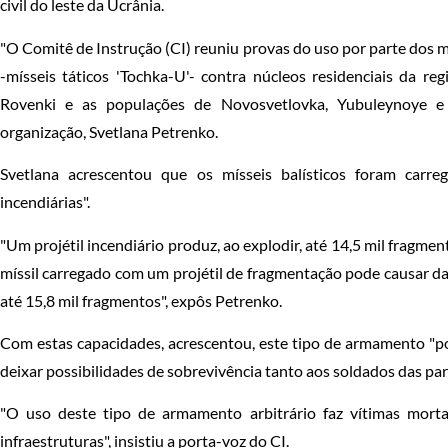
civil do leste da Ucrânia.
"O Comitê de Instrução (CI) reuniu provas do uso por parte dos 
-mísseis táticos 'Tochka-U'- contra núcleos residenciais da re
Rovenki e as populações de Novosvetlovka, Yubuleynoye e T
organização, Svetlana Petrenko.
Svetlana acrescentou que os mísseis balísticos foram carr
incendiárias".
"Um projétil incendiário produz, ao explodir, até 14,5 mil fragm
míssil carregado com um projétil de fragmentação pode causar da
até 15,8 mil fragmentos", expôs Petrenko.
Com estas capacidades, acrescentou, este tipo de armamento "p
deixar possibilidades de sobrevivência tanto aos soldados das part
"O uso deste tipo de armamento arbitrário faz vítimas morta
infraestruturas", insistiu a porta-voz do CI.