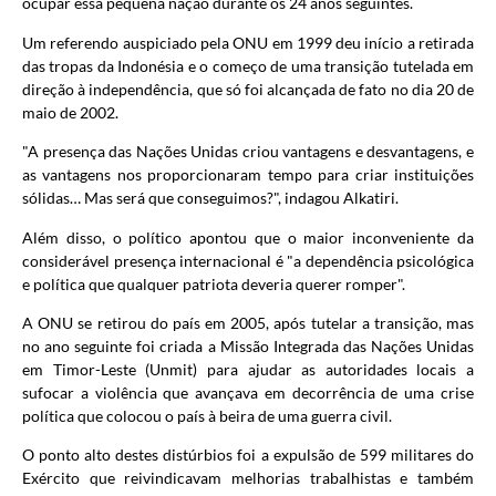
ocupar essa pequena nação durante os 24 anos seguintes.
Um referendo auspiciado pela ONU em 1999 deu início a retirada
das tropas da Indonésia e o começo de uma transição tutelada em
direção à independência, que só foi alcançada de fato no dia 20 de
maio de 2002.
"A presença das Nações Unidas criou vantagens e desvantagens, e
as vantagens nos proporcionaram tempo para criar instituições
sólidas… Mas será que conseguimos?", indagou Alkatiri.
Além disso, o político apontou que o maior inconveniente da
considerável presença internacional é "a dependência psicológica
e política que qualquer patriota deveria querer romper".
A ONU se retirou do país em 2005, após tutelar a transição, mas
no ano seguinte foi criada a Missão Integrada das Nações Unidas
em Timor-Leste (Unmit) para ajudar as autoridades locais a
sufocar a violência que avançava em decorrência de uma crise
política que colocou o país à beira de uma guerra civil.
O ponto alto destes distúrbios foi a expulsão de 599 militares do
Exército que reivindicavam melhorias trabalhistas e também