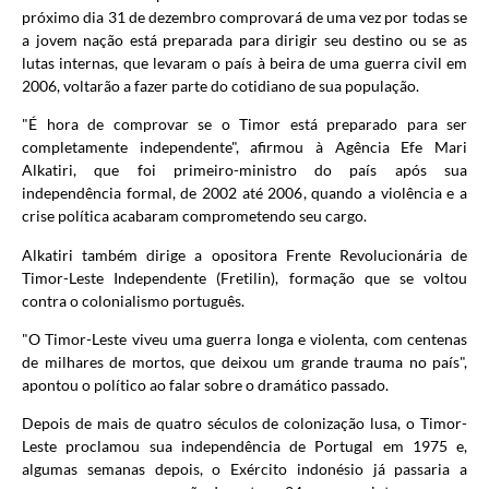
próximo dia 31 de dezembro comprovará de uma vez por todas se
a jovem nação está preparada para dirigir seu destino ou se as
lutas internas, que levaram o país à beira de uma guerra civil em
2006, voltarão a fazer parte do cotidiano de sua população.
"É hora de comprovar se o Timor está preparado para ser
completamente independente", afirmou à Agência Efe Mari
Alkatiri, que foi primeiro-ministro do país após sua
independência formal, de 2002 até 2006, quando a violência e a
crise política acabaram comprometendo seu cargo.
Alkatiri também dirige a opositora Frente Revolucionária de
Timor-Leste Independente (Fretilin), formação que se voltou
contra o colonialismo português.
"O Timor-Leste viveu uma guerra longa e violenta, com centenas
de milhares de mortos, que deixou um grande trauma no país",
apontou o político ao falar sobre o dramático passado.
Depois de mais de quatro séculos de colonização lusa, o Timor-
Leste proclamou sua independência de Portugal em 1975 e,
algumas semanas depois, o Exército indonésio já passaria a