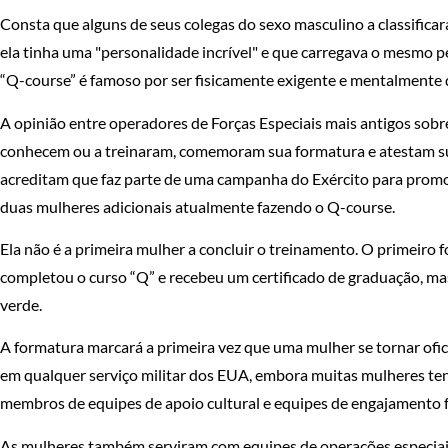
Consta que alguns de seus colegas do sexo masculino a classifica
ela tinha uma "personalidade incrível" e que carregava o mesmo pe
“Q-course” é famoso por ser fisicamente exigente e mentalmente 
A opinião entre operadores de Forças Especiais mais antigos sobr
conhecem ou a treinaram, comemoram sua formatura e atestam sua
acreditam que faz parte de uma campanha do Exército para promov
duas mulheres adicionais atualmente fazendo o Q-course.
Ela não é a primeira mulher a concluir o treinamento. O primeiro f
completou o curso “Q” e recebeu um certificado de graduação, mas
verde.
A formatura marcará a primeira vez que uma mulher se tornar ofi
em qualquer serviço militar dos EUA, embora muitas mulheres t
membros de equipes de apoio cultural e equipes de engajamento f
As mulheres também serviram com equipes de operações especiais 