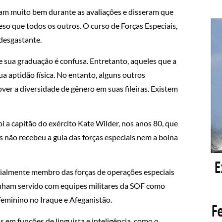
ram muito bem durante as avaliações e disseram que
so que todos os outros. O curso de Forças Especiais,
desgastante.
e sua graduação é confusa. Entretanto, aqueles que a
 aptidão física. No entanto, alguns outros
er a diversidade de gênero em suas fileiras. Existem
oi a capitão do exército Kate Wilder, nos anos 80, que
 não recebeu a guia das forças especiais nem a boina
cialmente membro das forças de operações especiais
enham servido com equipes militares da SOF como
eminino no Iraque e Afeganistão.
em funções de linguista e inteligência, como o