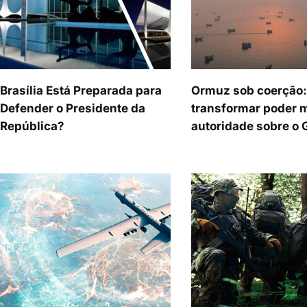
Brasília Está Preparada para
Ormuz sob coerção: 
Defender o Presidente da
transformar poder m
República?
autoridade sobre o 