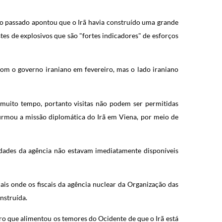
no passado apontou que o Irã havia construído uma grande
tes de explosivos que são "fortes indicadores" de esforços
com o governo iraniano em fevereiro, mas o lado iraniano
muito tempo, portanto visitas não podem ser permitidas
irmou a missão diplomática do Irã em Viena, por meio de
idades da agência não estavam imediatamente disponíveis
ais onde os fiscais da agência nuclear da Organização das
nstruída.
 que alimentou os temores do Ocidente de que o Irã está