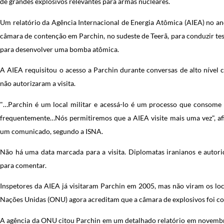
de grandes explosivos relevantes para armas nucleares.
Um relatório da Agência Internacional de Energia Atômica (AIEA) no a
câmara de contenção em Parchin, no sudeste de Teerã, para conduzir tes
para desenvolver uma bomba atômica.
A AIEA requisitou o acesso a Parchin durante conversas de alto nível 
não autorizaram a visita.
"…Parchin é um local militar e acessá-lo é um processo que consome 
frequentemente…Nós permitiremos que a AIEA visite mais uma vez", af
um comunicado, segundo a ISNA.
Não há uma data marcada para a visita. Diplomatas iranianos e autor
para comentar.
Inspetores da AIEA já visitaram Parchin em 2005, mas não viram os loc
Nações Unidas (ONU) agora acreditam que a câmara de explosivos foi co
A agência da ONU citou Parchin em um detalhado relatório em novembro