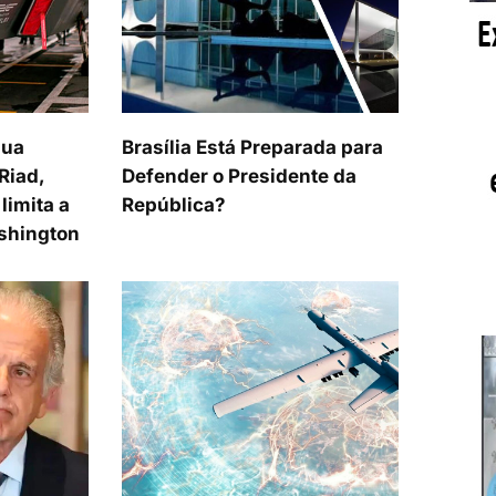
sua
Brasília Está Preparada para
Riad,
Defender o Presidente da
limita a
República?
shington