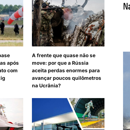
base
A frente que quase não se
ias após
move: por que a Rússia
ato com
aceita perdas enormes para
zig
avançar poucos quilômetros
na Ucrânia?