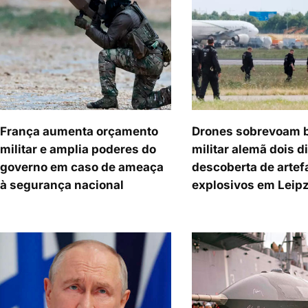
França aumenta orçamento
Drones sobrevoam 
militar e amplia poderes do
militar alemã dois d
governo em caso de ameaça
descoberta de artef
à segurança nacional
explosivos em Leip