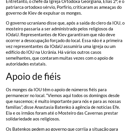
Entretanto, o chefe da Igreja Ortodoxa Georgiana, Elias 2º, e o
patriarca ortodoxo sérvio, Porfírio, criticaram as ameaças do
governo de Kiev de expulsar os monges.
O governo ucraniano disse que, após a saída do clero da IOU, o
mosteiro passaria a ser administrado pelos religiosos da
IOdaU. Representantes de Kiev garantiram que não deve
ocorrer a desocupação forçado do local. Essa não é a primeira
vez representantes da IOdaU assumiria uma igreja ou um
edifício do IOU na Ucrânia. Há vários outros casos
semelhantes, que contaram muitas vezes com o apoio de
autoridades estatais.
Apoio de fiéis
Os monges da IOU têm o apoio de números fiéis para
permanecer no local. “Viemos aqui todos os domingos desde
que nascemos; é muito importante para nós e para as nossas
famílias”, disse Anastasia Batenko à agência de notícias Efe.
Ela e os irmãos foram até o Mosteiro das Cavernas prestar
solidariedade aos religiosos.
Os Batenkos pedem ao governo que corrija a situação para