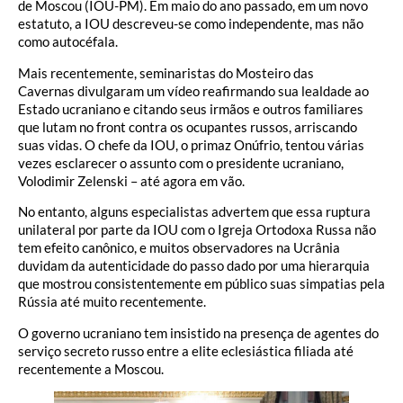
de Moscou (IOU-PM). Em maio do ano passado, em um novo
estatuto, a IOU descreveu-se como independente, mas não
como autocéfala.
Mais recentemente, seminaristas do Mosteiro das
Cavernas divulgaram um vídeo reafirmando sua lealdade ao
Estado ucraniano e citando seus irmãos e outros familiares
que lutam no front contra os ocupantes russos, arriscando
suas vidas. O chefe da IOU, o primaz Onúfrio, tentou várias
vezes esclarecer o assunto com o presidente ucraniano,
Volodimir Zelenski – até agora em vão.
No entanto, alguns especialistas advertem que essa ruptura
unilateral por parte da IOU com o Igreja Ortodoxa Russa não
tem efeito canônico, e muitos observadores na Ucrânia
duvidam da autenticidade do passo dado por uma hierarquia
que mostrou consistentemente em público suas simpatias pela
Rússia até muito recentemente.
O governo ucraniano tem insistido na presença de agentes do
serviço secreto russo entre a elite eclesiástica filiada até
recentemente a Moscou.