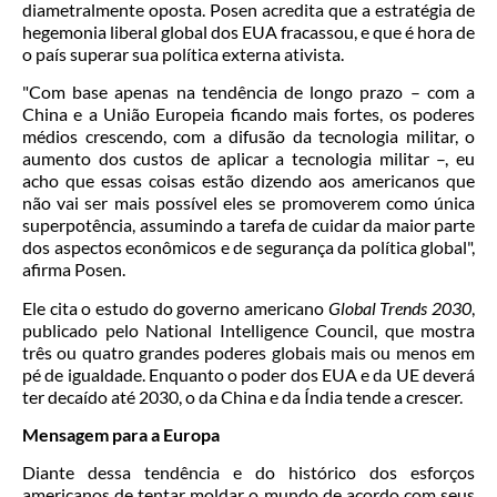
diametralmente oposta. Posen acredita que a estratégia de
hegemonia liberal global dos EUA fracassou, e que é hora de
o país superar sua política externa ativista.
"Com base apenas na tendência de longo prazo – com a
China e a União Europeia ficando mais fortes, os poderes
médios crescendo, com a difusão da tecnologia militar, o
aumento dos custos de aplicar a tecnologia militar –, eu
acho que essas coisas estão dizendo aos americanos que
não vai ser mais possível eles se promoverem como única
superpotência, assumindo a tarefa de cuidar da maior parte
dos aspectos econômicos e de segurança da política global",
afirma Posen.
Ele cita o estudo do governo americano
Global Trends 2030
,
publicado pelo National Intelligence Council, que mostra
três ou quatro grandes poderes globais mais ou menos em
pé de igualdade. Enquanto o poder dos EUA e da UE deverá
ter decaído até 2030, o da China e da Índia tende a crescer.
Mensagem para a Europa
Diante dessa tendência e do histórico dos esforços
americanos de tentar moldar o mundo de acordo com seus