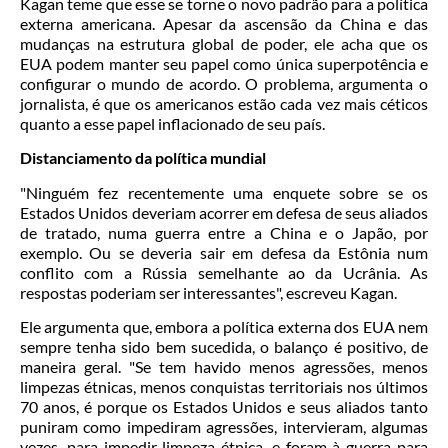
Kagan teme que esse se torne o novo padrão para a política
externa americana. Apesar da ascensão da China e das
mudanças na estrutura global de poder, ele acha que os
EUA podem manter seu papel como única superpotência e
configurar o mundo de acordo. O problema, argumenta o
jornalista, é que os americanos estão cada vez mais céticos
quanto a esse papel inflacionado de seu país.
Distanciamento da política mundial
"Ninguém fez recentemente uma enquete sobre se os
Estados Unidos deveriam acorrer em defesa de seus aliados
de tratado, numa guerra entre a China e o Japão, por
exemplo. Ou se deveria sair em defesa da Estônia num
conflito com a Rússia semelhante ao da Ucrânia. As
respostas poderiam ser interessantes", escreveu Kagan.
Ele argumenta que, embora a política externa dos EUA nem
sempre tenha sido bem sucedida, o balanço é positivo, de
maneira geral. "Se tem havido menos agressões, menos
limpezas étnicas, menos conquistas territoriais nos últimos
70 anos, é porque os Estados Unidos e seus aliados tanto
puniram como impediram agressões, intervieram, algumas
vezes, para impedir limpeza étnica, e foram à guerra para