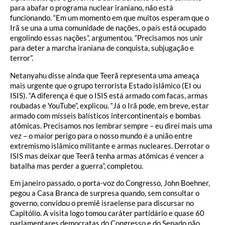
para abafar o programa nuclear iraniano, não está
funcionando. “Em um momento em que muitos esperam que o
Irã se una a uma comunidade de nações, o país está ocupado
engolindo essas nações”, argumentou. “Precisamos nos unir
para deter a marcha iraniana de conquista, subjugação e
terror”.
Netanyahu disse ainda que Teerã representa uma ameaça
mais urgente que o grupo terrorista Estado islâmico (EI ou
ISIS). “A diferença é que o ISIS está armado com facas, armas
roubadas e YouTube”, explicou. “Já o Irã pode, em breve, estar
armado com mísseis balísticos intercontinentais e bombas
atômicas. Precisamos nos lembrar sempre – eu direi mais uma
vez – o maior perigo para o nosso mundo é a união entre
extremismo islâmico militante e armas nucleares. Derrotar o
ISIS mas deixar que Teerã tenha armas atômicas é vencer a
batalha mas perder a guerra”, completou.
Em janeiro passado, o porta-voz do Congresso, John Boehner,
pegou a Casa Branca de surpresa quando, sem consultar o
governo, convidou o premiê israelense para discursar no
Capitólio. A visita logo tomou caráter partidário e quase 60
parlamentares democratas do Congresso e do Senado não