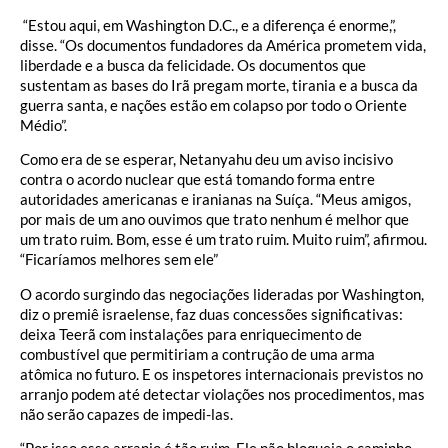
“Estou aqui, em Washington D.C., e a diferença é enorme,”,
disse. “Os documentos fundadores da América prometem vida,
liberdade e a busca da felicidade. Os documentos que
sustentam as bases do Irã pregam morte, tirania e a busca da
guerra santa, e nações estão em colapso por todo o Oriente
Médio”.
Como era de se esperar, Netanyahu deu um aviso incisivo
contra o acordo nuclear que está tomando forma entre
autoridades americanas e iranianas na Suíça. “Meus amigos,
por mais de um ano ouvimos que trato nenhum é melhor que
um trato ruim. Bom, esse é um trato ruim. Muito ruim”, afirmou.
“Ficaríamos melhores sem ele”
O acordo surgindo das negociações lideradas por Washington,
diz o premiê israelense, faz duas concessões significativas:
deixa Teerã com instalações para enriquecimento de
combustível que permitiriam a contrução de uma arma
atômica no futuro. E os inspetores internacionais previstos no
arranjo podem até detectar violações nos procedimentos, mas
não serão capazes de impedi-las.
“Por isso esse arranjo é tão ruim. Ele não bloqueia o caminho