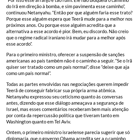
do Irã em direção à bomba, e sim pavimenta esse caminho”,
continuou Netanyahu. “Então por que alguém faria esse trato?
Porque esse alguém espera que Teerã mude para a melhor nos
próximos anos. Ou porque esse alguém acredita que a
alternativa a esse acordo é pior. Bem, eu discordo. Não creio
que o regime radical iraniano irá mudar para a melhor após
esse acordo”.
Para o primeiro ministro, oferecer a suspensão de sanções
americanas ao país também não é o caminho a seguir. “Se o Irã
quiser ser tratado como um país normal”, disse “deixe que aja
como um país normal”.
Todas as partes envolvidas nas negociações querem impedir
Teerã de conseguir fabricar sua própria arma atômica.
Netanyahu expressou seu ceticismo quanto às conversas
antes, dizendo que esse diálogo ameaçava a segurança de
Israel, mas esses comentários receberam bem mais atenção
por conta da repercussão política que tiveram tanto em
Washington quanto em Tel Aviv.
Ontem, o primeiro ministro israelense parecia sugerir que só
diplomacia, que o governo Obama acredita ser a o caminho