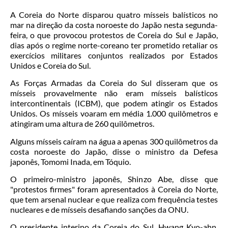
A Coreia do Norte disparou quatro mísseis balísticos no
mar na direção da costa noroeste do Japão nesta segunda-
feira, o que provocou protestos de Coreia do Sul e Japão,
dias após o regime norte-coreano ter prometido retaliar os
exercícios militares conjuntos realizados por Estados
Unidos e Coreia do Sul.
As Forças Armadas da Coreia do Sul disseram que os
mísseis provavelmente não eram mísseis balísticos
intercontinentais (ICBM), que podem atingir os Estados
Unidos. Os mísseis voaram em média 1.000 quilômetros e
atingiram uma altura de 260 quilômetros.
Alguns mísseis caíram na água a apenas 300 quilômetros da
costa noroeste do Japão, disse o ministro da Defesa
japonês, Tomomi Inada, em Tóquio.
O primeiro-ministro japonês, Shinzo Abe, disse que
"protestos firmes" foram apresentados à Coreia do Norte,
que tem arsenal nuclear e que realiza com frequência testes
nucleares e de mísseis desafiando sanções da ONU.
O presidente interino da Coreia do Sul, Hwang Kyo-ahn,