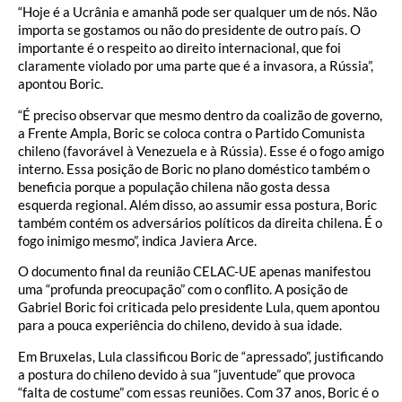
“Hoje é a Ucrânia e amanhã pode ser qualquer um de nós. Não
importa se gostamos ou não do presidente de outro país. O
importante é o respeito ao direito internacional, que foi
claramente violado por uma parte que é a invasora, a Rússia”,
apontou Boric.
“É preciso observar que mesmo dentro da coalizão de governo,
a Frente Ampla, Boric se coloca contra o Partido Comunista
chileno (favorável à Venezuela e à Rússia). Esse é o fogo amigo
interno. Essa posição de Boric no plano doméstico também o
beneficia porque a população chilena não gosta dessa
esquerda regional. Além disso, ao assumir essa postura, Boric
também contém os adversários políticos da direita chilena. É o
fogo inimigo mesmo”, indica Javiera Arce.
O documento final da reunião CELAC-UE apenas manifestou
uma “profunda preocupação” com o conflito. A posição de
Gabriel Boric foi criticada pelo presidente Lula, quem apontou
para a pouca experiência do chileno, devido à sua idade.
Em Bruxelas, Lula classificou Boric de “apressado”, justificando
a postura do chileno devido à sua “juventude” que provoca
“falta de costume” com essas reuniões. Com 37 anos, Boric é o