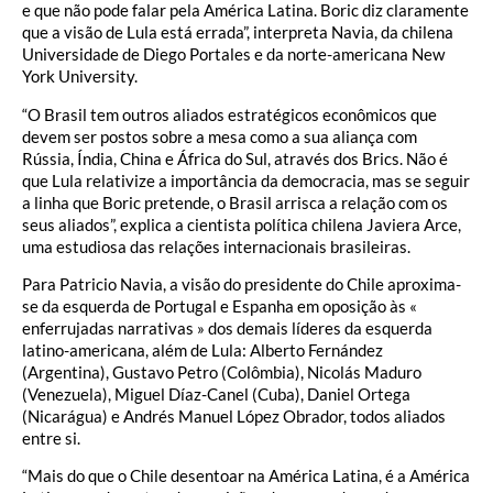
e que não pode falar pela América Latina. Boric diz claramente
que a visão de Lula está errada”, interpreta Navia, da chilena
Universidade de Diego Portales e da norte-americana New
York University.
“O Brasil tem outros aliados estratégicos econômicos que
devem ser postos sobre a mesa como a sua aliança com
Rússia, Índia, China e África do Sul, através dos Brics. Não é
que Lula relativize a importância da democracia, mas se seguir
a linha que Boric pretende, o Brasil arrisca a relação com os
seus aliados”, explica a cientista política chilena Javiera Arce,
uma estudiosa das relações internacionais brasileiras.
Para Patricio Navia, a visão do presidente do Chile aproxima-
se da esquerda de Portugal e Espanha em oposição às «
enferrujadas narrativas » dos demais líderes da esquerda
latino-americana, além de Lula: Alberto Fernández
(Argentina), Gustavo Petro (Colômbia), Nicolás Maduro
(Venezuela), Miguel Díaz-Canel (Cuba), Daniel Ortega
(Nicarágua) e Andrés Manuel López Obrador, todos aliados
entre si.
“Mais do que o Chile desentoar na América Latina, é a América