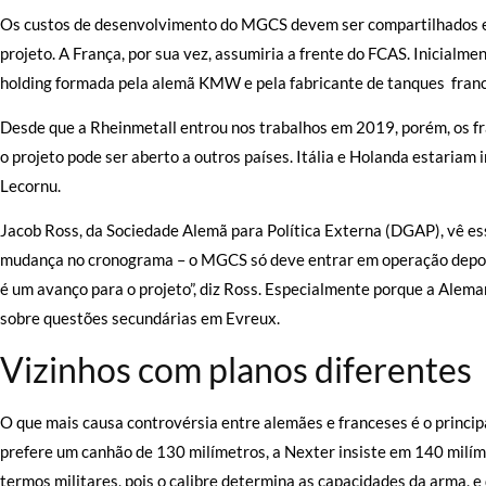
Os custos de desenvolvimento do MGCS devem ser compartilhados ent
projeto. A França, por sua vez, assumiria a frente do FCAS. Inicial
holding formada pela alemã KMW e pela fabricante de tanques franc
Desde que a Rheinmetall entrou nos trabalhos em 2019, porém, os 
o projeto pode ser aberto a outros países. Itália e Holanda estaria
Lecornu.
Jacob Ross, da Sociedade Alemã para Política Externa (DGAP), vê 
mudança no cronograma – o MGCS só deve entrar em operação depoi
é um avanço para o projeto”, diz Ross. Especialmente porque a Ale
sobre questões secundárias em Evreux.
Vizinhos com planos diferentes
O que mais causa controvérsia entre alemães e franceses é o princ
prefere um canhão de 130 milímetros, a Nexter insiste em 140 milím
termos militares, pois o calibre determina as capacidades da arma,