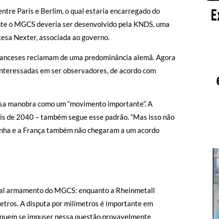
re Paris e Berlim, o qual estaria encarregado do
mente o MGCS deveria ser desenvolvido pela KNDS, uma
esa Nexter, associada ao governo.
franceses reclamam de uma predominância alemã. Agora
m interessadas em ser observadores, de acordo com
essa manobra como um “movimento importante”. A
s de 2040 – também segue esse padrão. “Mas isso não
manha e a França também não chegaram a um acordo
ipal armamento do MGCS: enquanto a Rheinmetall
etros. A disputa por milímetros é importante em
 e quem se impuser nessa questão provavelmente