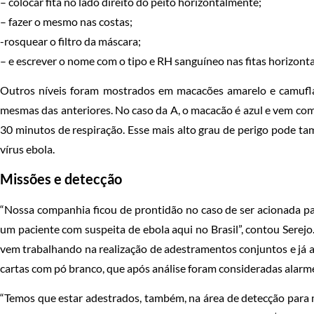
– colocar fita no lado direito do peito horizontalmente;
– fazer o mesmo nas costas;
-rosquear o filtro da máscara;
– e escrever o nome com o tipo e RH sanguíneo nas fitas horizonta
Outros níveis foram mostrados em macacões amarelo e camuflad
mesmas das anteriores. No caso da A, o macacão é azul e vem co
30 minutos de respiração. Esse mais alto grau de perigo pode ta
vírus ebola.
Missões e detecção
“Nossa companhia ficou de prontidão no caso de ser acionada p
um paciente com suspeita de ebola aqui no Brasil”, contou Serej
vem trabalhando na realização de adestramentos conjuntos e já a
cartas com pó branco, que após análise foram consideradas alarme
“Temos que estar adestrados, também, na área de detecção para