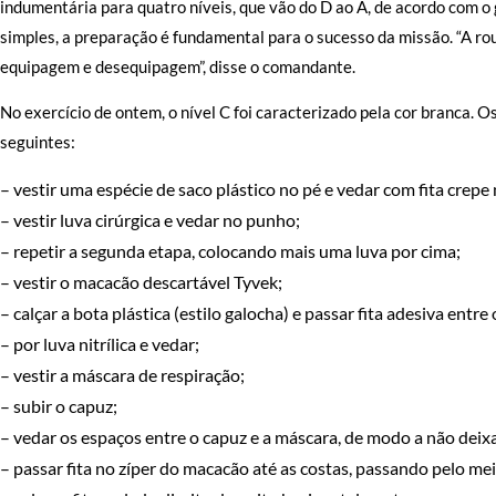
indumentária para quatro níveis, que vão do D ao A, de acordo com
simples, a preparação é fundamental para o sucesso da missão. “A ro
equipagem e desequipagem”, disse o comandante.
No exercício de ontem, o nível C foi caracterizado pela cor branca.
seguintes:
– vestir uma espécie de saco plástico no pé e vedar com fita crepe 
– vestir luva cirúrgica e vedar no punho;
– repetir a segunda etapa, colocando mais uma luva por cima;
– vestir o macacão descartável Tyvek;
– calçar a bota plástica (estilo galocha) e passar fita adesiva entre
– por luva nitrílica e vedar;
– vestir a máscara de respiração;
– subir o capuz;
– vedar os espaços entre o capuz e a máscara, de modo a não dei
– passar fita no zíper do macacão até as costas, passando pelo me