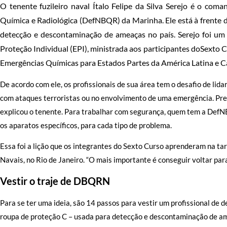
O tenente fuzileiro naval Ítalo Felipe da Silva Serejo é o com
Química e Radiológica (DefNBQR) da Marinha. Ele está à frente d
detecção e descontaminação de ameaças no país. Serejo foi um 
Proteção Individual (EPI), ministrada aos participantes doSexto 
Emergências Químicas para Estados Partes da América Latina e C
De acordo com ele, os profissionais de sua área tem o desafio de lid
com ataques terroristas ou no envolvimento de uma emergência. Pre
explicou o tenente. Para trabalhar com segurança, quem tem a DefN
os aparatos específicos, para cada tipo de problema.
Essa foi a lição que os integrantes do Sexto Curso aprenderam na tar
Navais, no Rio de Janeiro. “O mais importante é conseguir voltar para
Vestir o traje de DBQRN
Para se ter uma ideia, são 14 passos para vestir um profissional de d
roupa de proteção C – usada para detecção e descontaminação de ame