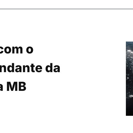
 com o
andante da
a MB