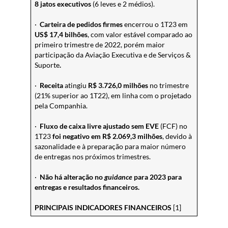
8 jatos executivos
(6 leves e 2 médios).
·
Carteira de pedidos firmes
encerrou o 1T23 em
US$ 17,4 bilhões
,
com valor estável comparado ao
primeiro trimestre de 2022, porém maior
participação da Aviação Executiva e de Serviços &
Suporte
.
·
Receita
atingiu
R$ 3.726,0 milhões
no trimestre
(21% superior ao 1T22), em linha com o projetado
pela Companhia.
·
Fluxo de caixa livre ajustado sem EVE
(FCF) no
1T23
foi negativo em R$ 2.069,3 milhões
, devido à
sazonalidade e à preparação para maior número
de entregas nos próximos trimestres.
·
Não há alteração no
guidance
para 2023 para
entregas e resultados financeiros.
PRINCIPAIS INDICADORES FINANCEIROS
[1]