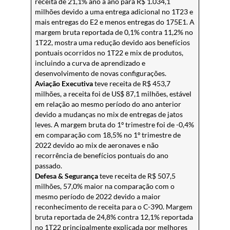
receita de 21,1% ano a ano para R$ 1.034,1
milhões devido a uma entrega adicional no 1T23 e
mais entregas do E2 e menos entregas do 175E1. A
margem bruta reportada de 0,1% contra 11,2% no
1T22, mostra uma redução devido aos benefícios
pontuais ocorridos no 1T22 e mix de produtos,
incluindo a curva de aprendizado e
desenvolvimento de novas configurações.
Aviação Executiva
teve receita de R$ 453,7
milhões, a receita foi de US$ 87,1 milhões, estável
em relação ao mesmo período do ano anterior
devido a mudanças no mix de entregas de jatos
leves. A margem bruta do 1º trimestre foi de -0,4%
em comparação com 18,5% no 1º trimestre de
2022 devido ao mix de aeronaves e não
recorrência de benefícios pontuais do ano
passado.
Defesa & Segurança
teve receita de R$ 507,5
milhões, 57,0% maior na comparação com o
mesmo período de 2022 devido a maior
reconhecimento de receita para o C-390. Margem
bruta reportada de 24,8% contra 12,1% reportada
no 1T22 principalmente explicada por melhores