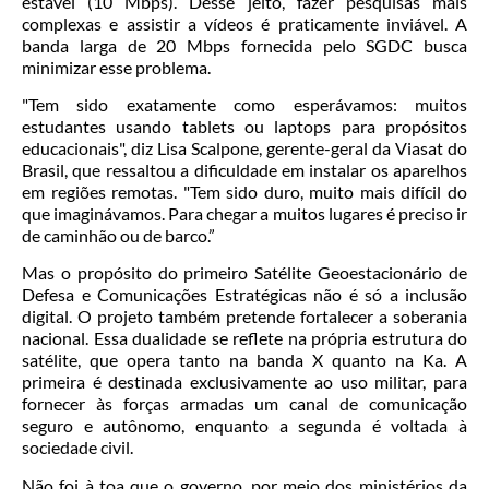
estável (10 Mbps). Desse jeito, fazer pesquisas mais
complexas e assistir a vídeos é praticamente inviável. A
banda larga de 20 Mbps fornecida pelo SGDC busca
minimizar esse problema.
"Tem sido exatamente como esperávamos: muitos
estudantes usando tablets ou laptops para propósitos
educacionais", diz Lisa Scalpone, gerente-geral da Viasat do
Brasil, que ressaltou a dificuldade em instalar os aparelhos
em regiões remotas. "Tem sido duro, muito mais difícil do
que imaginávamos. Para chegar a muitos lugares é preciso ir
de caminhão ou de barco.”
Mas o propósito do primeiro Satélite Geoestacionário de
Defesa e Comunicações Estratégicas não é só a inclusão
digital. O projeto também pretende fortalecer a soberania
nacional.
Essa dualidade se reflete na própria estrutura do
satélite, que opera tanto na banda X quanto na Ka. A
primeira é destinada exclusivamente ao uso militar, para
fornecer às forças armadas um canal de comunicação
seguro e autônomo,
enquanto a segunda é voltada à
sociedade civil.
Não foi à toa que o governo, por meio dos ministérios da