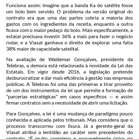
Funciona assim: imagine que a banda Ka do satélite fosse
um bolo bem servido. O problema da versão original do
contrato era que uma das partes cobria a maioria dos
gastos com os ingredientes da receita, enquanto a outra
ficava com o maior pedaço do bolo. Mais especificamente, a
estatal precisava investir 36% a mais para fazer o negócio
rodar, e a Viasat ganhava o direito de explorar uma fatia
38% maior de capacidade satelital.
Na avaliação de Waldemar Gonçalves, presidente da
Telebras, a demora está relacionada à novidade da Lei das
Estatais. Em vigor desde 2016, a legislação pretende
desburocratizar e dar mais eficiência à gestão nas empresas
públicas. A Telebras foi uma das primeiras a tirar proveito
de um dos instrumentos da lei que permite a formação de
"parcerias estratégicas" em casos específicos — e assim
firmar contratos sem a necessidade de abrir uma licitação.
Para Gonçalves, a lei é uma mudança de paradigma pouco
conhecida e aplicada pelos tribunais. Mas considera que o
processo transcorreu com lisura. Já a gerente-geral da
Viasat atribui a lentidão ao caráter sem precedentes do
contrato. "É muito complexo e provavelmente único no