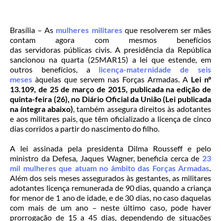
Brasília – As
mulheres militares
que resolverem ser mães
contam agora com mesmos benefícios
das servidoras públicas civis. A presidência da República
sancionou na quarta (25MAR15) a lei que estende, em
outros benefícios, a
licença-maternidade de seis
meses
àquelas que servem nas Forças Armadas. A
Lei nº
13.109, de 25 de março de 2015, publicada na edição de
quinta-feira (26), no Diário Oficial da União (Lei publicada
na íntegra abaixo)
, também assegura direitos às adotantes
e aos militares pais, que têm oficializado a licença de cinco
dias corridos a partir do nascimento do filho.
A lei assinada pela presidenta Dilma Rousseff e pelo
ministro da Defesa, Jaques Wagner, beneficia cerca de
23
mil mulheres que atuam no âmbito das Forças Armadas
.
Além dos seis meses assegurados às gestantes, as militares
adotantes licença remunerada de 90 dias, quando a criança
for menor de 1 ano de idade, e de 30 dias, no caso daquelas
com mais de um ano – neste último caso, pode haver
prorrogação de 15 a 45 dias, dependendo de situações