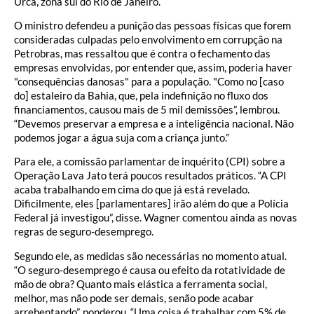
Urca, zona sul do Rio de Janeiro.
O ministro defendeu a punição das pessoas físicas que forem
consideradas culpadas pelo envolvimento em corrupção na
Petrobras, mas ressaltou que é contra o fechamento das
empresas envolvidas, por entender que, assim, poderia haver
"consequências danosas" para a população. "Como no [caso
do] estaleiro da Bahia, que, pela indefinição no fluxo dos
financiamentos, causou mais de 5 mil demissões”, lembrou.
“Devemos preservar a empresa e a inteligência nacional. Não
podemos jogar a água suja com a criança junto.”
Para ele, a comissão parlamentar de inquérito (CPI) sobre a
Operação Lava Jato terá poucos resultados práticos. “A CPI
acaba trabalhando em cima do que já está revelado.
Dificilmente, eles [parlamentares] irão além do que a Polícia
Federal já investigou”, disse. Wagner comentou ainda as novas
regras de seguro-desemprego.
Segundo ele, as medidas são necessárias no momento atual.
“O seguro-desemprego é causa ou efeito da rotatividade de
mão de obra? Quanto mais elástica a ferramenta social,
melhor, mas não pode ser demais, senão pode acabar
arrebentando”, ponderou. “Uma coisa é trabalhar com 5% de