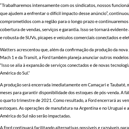
“Trabalharemos intensamente com os sindicatos, nossos funcioná
que ajudem a enfrentar o difícil impacto desse anúncio”, continu
comprometidos com a região para o longo prazo e continuaremos a
cobertura de vendas, serviços e garantia. Isso se tornará eviden
e robusta de SUVs, picapes e veículos comerciais conectados e eletr
Watters acrescentou que, além da confirmação da produção da nova
Mach 1 e da Transit, a Ford também planeja anunciar outros modelos 
“Isso se alia à expansão de serviços conectados e de novas tecnolog
América do Sul.”
A produção será encerrada imediatamente em Camaçari e Taubaté, m
meses para garantir disponibilidade dos estoques de pós-venda. A fá
o quarto trimestre de 2021. Como resultado, a Ford encerrará as ve
estoques. As operações de manufatura na Argentina e no Uruguai e 
América do Sul não serão impactadas.
A Ford continuará facilitando alternativas possíveis e razoáveis par