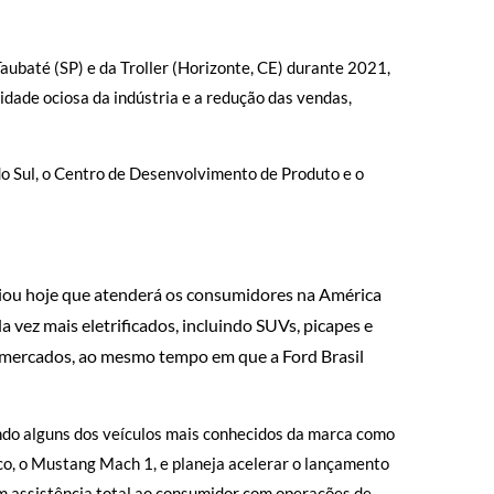
aubaté (SP) e da Troller (Horizonte, CE) durante 2021,
dade ociosa da indústria e a redução das vendas,
o Sul, o Centro de Desenvolvimento de Produto e o
iou hoje que atenderá os consumidores na América
 vez mais eletrificados, incluindo SUVs, picapes e
s mercados, ao mesmo tempo em que a Ford Brasil
uindo alguns dos veículos mais conhecidos da marca como
co, o Mustang Mach 1, e planeja acelerar o lançamento
m assistência total ao consumidor com operações de