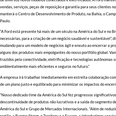
vendas, serviços, peças de reposição e garantia para seus clientes 
manterá o Centro de Desenvolvimento de Produto, na Bahia, o Campo 
Paulo.
“A Ford está presente há mais de um século na América do Sul e no Br
necessárias, para a criação de um negócio saudável e sustentável”, d
mudando para um modelo de negócios ágil e enxuto ao encerrar a pr
alguns dos produtos mais empolgantes do nosso portfólio global. Va
trazidos pela conectividade, eletrificação e tecnologias autônomas s
ambientalmente mais eficientes e seguros no futuro.”
A empresa irá trabalhar imediatamente em estreita colaboração com
de um plano justo e equilibrado para minimizar os impactos do ence
“Nosso dedicado time da América do Sul fez progressos significativo
descontinuidade de produtos não lucrativos e a saída do segmento de
América do Sul e Grupo de Mercados Internacionais. “Além de reduzi
região, a Ranger Storm, o Territory e o Escape, e introduzimos servi