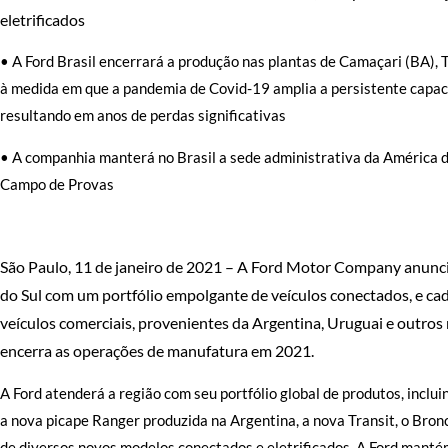
eletrificados
• A Ford Brasil encerrará a produção nas plantas de Camaçari (BA), T
à medida em que a pandemia de Covid-19 amplia a persistente capaci
resultando em anos de perdas significativas
• A companhia manterá no Brasil a sede administrativa da América d
Campo de Provas
São Paulo, 11 de janeiro de 2021 – A Ford Motor Company anunc
do Sul com um portfólio empolgante de veículos conectados, e cada
veículos comerciais, provenientes da Argentina, Uruguai e outro
encerra as operações de manufatura em 2021.
A Ford atenderá a região com seu portfólio global de produtos, incl
a nova picape Ranger produzida na Argentina, a nova Transit, o Bron
de diversos novos modelos conectados e eletrificados. A Ford manté