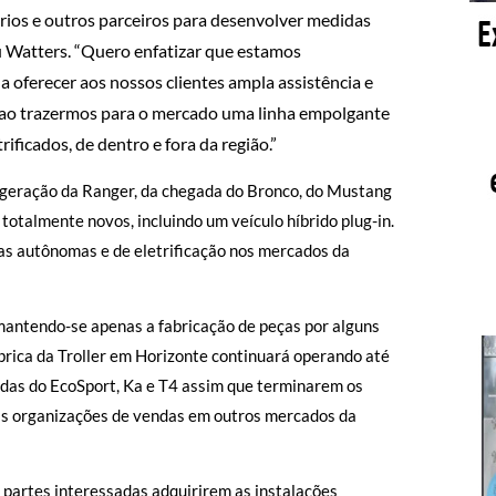
rios e outros parceiros para desenvolver medidas
ou Watters. “Quero enfatizar que estamos
 oferecer aos nossos clientes ampla assistência e
te ao trazermos para o mercado uma linha empolgante
ificados, de dentro e fora da região.”
 geração da Ranger, da chegada do Bronco, do Mustang
totalmente novos, incluindo um veículo híbrido plug-in.
ias autônomas e de eletrificação nos mercados da
antendo-se apenas a fabricação de peças por alguns
brica da Troller em Horizonte continuará operando até
ndas do EcoSport, Ka e T4 assim que terminarem os
as organizações de vendas em outros mercados da
a partes interessadas adquirirem as instalações