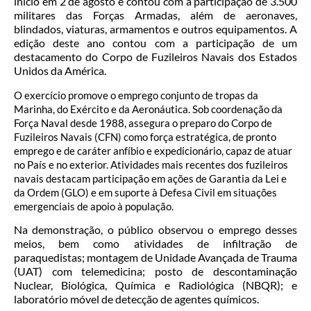
início em 2 de agosto e contou com a participação de 3.500
militares das Forças Armadas, além de aeronaves,
blindados, viaturas, armamentos e outros equipamentos. A
edição deste ano contou com a participação de um
destacamento do Corpo de Fuzileiros Navais dos Estados
Unidos da América.
O exercício promove o emprego conjunto de tropas da
Marinha, do Exército e da Aeronáutica. Sob coordenação da
Força Naval desde 1988, assegura o preparo do Corpo de
Fuzileiros Navais (CFN) como força estratégica, de pronto
emprego e de caráter anfíbio e expedicionário, capaz de atuar
no País e no exterior. Atividades mais recentes dos fuzileiros
navais destacam participação em ações de Garantia da Lei e
da Ordem (GLO) e em suporte à Defesa Civil em situações
emergenciais de apoio à população.
Na demonstração, o público observou o emprego desses
meios, bem como atividades de infiltração de
paraquedistas; montagem de Unidade Avançada de Trauma
(UAT) com telemedicina; posto de descontaminação
Nuclear, Biológica, Química e Radiológica (NBQR); e
laboratório móvel de detecção de agentes químicos.