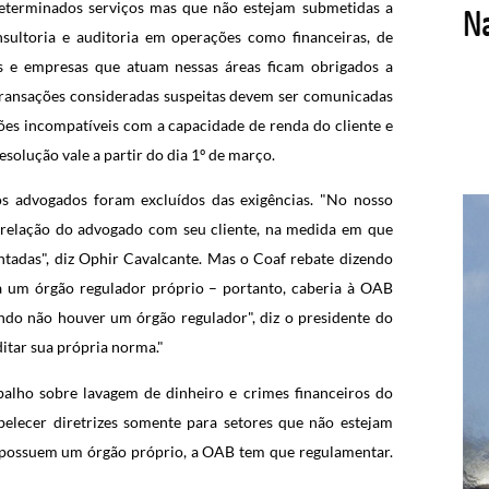
 determinados serviços mas que não estejam submetidas a
nsultoria e auditoria em operações como financeiras, de
is e empresas que atuam nessas áreas ficam obrigados a
 Transações consideradas suspeitas devem ser comunicadas
s incompatíveis com a capacidade de renda do cliente e
solução vale a partir do dia 1º de março.
s advogados foram excluídos das exigências. "No nosso
à relação do advogado com seu cliente, na medida em que
entadas", diz Ophir Cavalcante. Mas o Coaf rebate dizendo
a um órgão regulador próprio – portanto, caberia à OAB
do não houver um órgão regulador", diz o presidente do
itar sua própria norma."
alho sobre lavagem de dinheiro e crimes financeiros do
abelecer diretrizes somente para setores que não estejam
possuem um órgão próprio, a OAB tem que regulamentar.