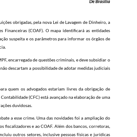
De Brasília
ições obrigadas, pela nova Lei de Lavagem de Dinheiro, a
s Financeiras (COAF). O mapa identificará as entidades
ação suspeita e os parâmetros para informar os órgãos de
ia.
PF, encarregada de questões criminais, e deve subsidiar o
 não descartam a possibilidade de adotar medidas judiciais
ara quem os advogados estariam livres da obrigação de
de Contabilidade (CFC) está avançado na elaboração de uma
ações duvidosas.
ate a esse crime. Uma das novidades foi a ampliação do
os fiscalizadores e ao COAF. Além dos bancos, corretoras,
cluiu outros setores, inclusive pessoas físicas e jurídicas