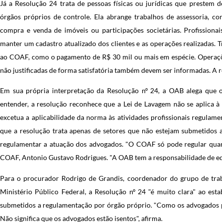
Já a Resolução 24 trata de pessoas físicas ou jurídicas que prestem
órgãos próprios de controle. Ela abrange trabalhos de assessoria, co
compra e venda de imóveis ou participações societárias. Profissiona
manter um cadastro atualizado dos clientes e as operações realizadas.
ao COAF, como o pagamento de R$ 30 mil ou mais em espécie. Operaçõe
não justificadas de forma satisfatória também devem ser informadas. A re
Em sua própria interpretação da Resolução nº 24, a OAB alega que o
entender, a resolução reconhece que a Lei de Lavagem não se aplica 
excetua a aplicabilidade da norma às atividades profissionais regulam
que a resolução trata apenas de setores que não estejam submetidos 
regulamentar a atuação dos advogados. "O COAF só pode regular quan
COAF, Antonio Gustavo Rodrigues. "A OAB tem a responsabilidade de ed
Para o procurador Rodrigo de Grandis, coordenador do grupo de trab
Ministério Público Federal, a Resolução nº 24 "é muito clara" ao est
submetidos a regulamentação por órgão próprio. "Como os advogados 
Não significa que os advogados estão isentos", afirma.