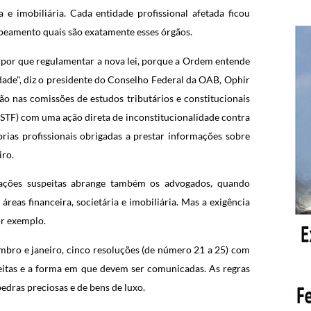
a e imobiliária. Cada entidade profissional afetada ficou
peamento quais são exatamente esses órgãos.
a por que regulamentar a nova lei, porque a Ordem entende
idade", diz o presidente do Conselho Federal da OAB, Ophir
ão nas comissões de estudos tributários e constitucionais
TF) com uma ação direta de inconstitucionalidade contra
rias profissionais obrigadas a prestar informações sobre
iro.
rações suspeitas abrange também os advogados, quando
reas financeira, societária e imobiliária. Mas a exigência
or exemplo.
bro e janeiro, cinco resoluções (de número 21 a 25) com
peitas e a forma em que devem ser comunicadas. As regras
edras preciosas e de bens de luxo.