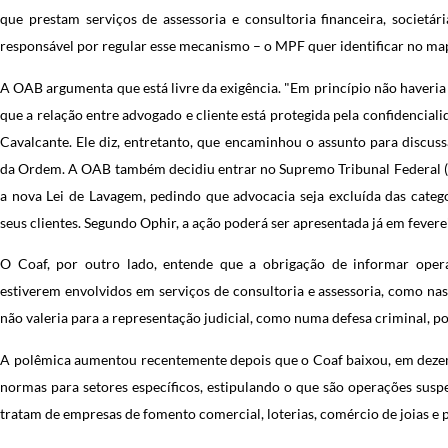
que prestam serviços de assessoria e consultoria financeira, societári
responsável por regular esse mecanismo – o MPF quer identificar no ma
A OAB argumenta que está livre da exigência. "Em princípio não haveri
que a relação entre advogado e cliente está protegida pela confidencial
Cavalcante. Ele diz, entretanto, que encaminhou o assunto para discuss
da Ordem. A OAB também decidiu entrar no Supremo Tribunal Federal (S
a nova Lei de Lavagem, pedindo que advocacia seja excluída das catego
seus clientes. Segundo Ophir, a ação poderá ser apresentada já em fevere
O Coaf, por outro lado, entende que a obrigação de informar ope
estiverem envolvidos em serviços de consultoria e assessoria, como nas á
não valeria para a representação judicial, como numa defesa criminal, p
A polêmica aumentou recentemente depois que o Coaf baixou, em dezem
normas para setores específicos, estipulando o que são operações sus
tratam de empresas de fomento comercial, loterias, comércio de joias e p