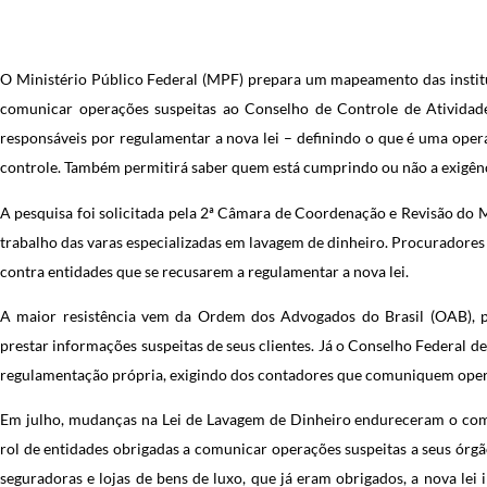
O Ministério Público Federal (MPF) prepara um mapeamento das institu
comunicar operações suspeitas ao Conselho de Controle de Atividade
responsáveis por regulamentar a nova lei – definindo o que é uma oper
controle. Também permitirá saber quem está cumprindo ou não a exigênc
A pesquisa foi solicitada pela 2ª Câmara de Coordenação e Revisão do M
trabalho das varas especializadas em lavagem de dinheiro. Procuradores
contra entidades que se recusarem a regulamentar a nova lei.
A maior resistência vem da Ordem dos Advogados do Brasil (OAB), p
prestar informações suspeitas de seus clientes. Já o Conselho Federal 
regulamentação própria, exigindo dos contadores que comuniquem oper
Em julho, mudanças na Lei de Lavagem de Dinheiro endureceram o comb
rol de entidades obrigadas a comunicar operações suspeitas a seus órgã
seguradoras e lojas de bens de luxo, que já eram obrigados, a nova lei in