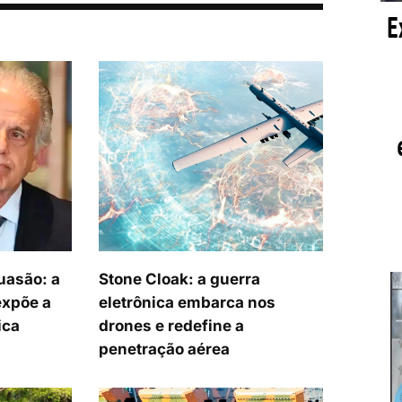
uasão: a
Stone Cloak: a guerra
expõe a
eletrônica embarca nos
ica
drones e redefine a
penetração aérea