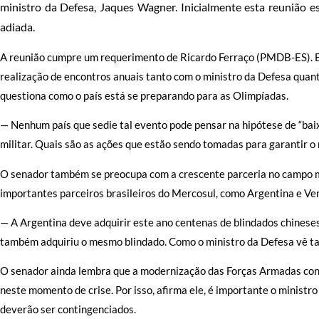
ministro da Defesa, Jaques Wagner
. Inicialmente esta reunião 
adiada.
A reunião cumpre um requerimento
de Ricardo Ferraço (PMDB-ES). E
realização de encontros anuais tanto com o ministro da Defesa quant
questiona como o país está se preparando para as Olimpíadas
.
— Nenhum país que sedie tal evento pode pensar na hipótese de “baixa
militar.
Quais são as ações que estão sendo tomadas para garantir o 
O senador também se preocupa com a crescente parceria no campo m
importantes parceiros brasileiros do Mercosul, como Argentina e Ve
—
A Argentina deve adquirir este ano centenas de blindados chinese
também adquiriu o mesmo blindado. Como o ministro da Defesa vê ta
O senador ainda lembra que
a modernização das Forças Armadas cont
neste momento de crise.
Por isso, afirma ele, é importante o ministr
deverão ser contingenciados.