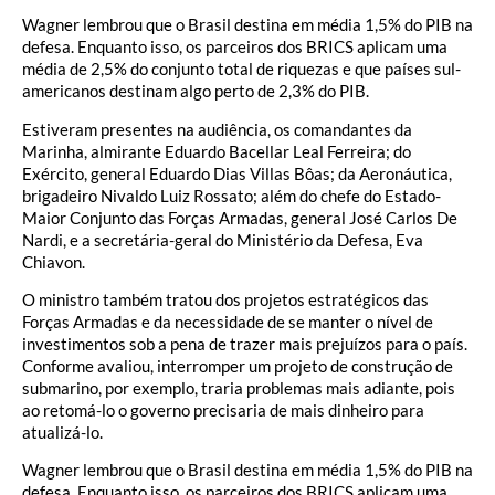
Wagner lembrou que o Brasil destina em média 1,5% do PIB na
defesa. Enquanto isso, os parceiros dos BRICS aplicam uma
média de 2,5% do conjunto total de riquezas e que países sul-
americanos destinam algo perto de 2,3% do PIB.
Estiveram presentes na audiência, os comandantes da
Marinha, almirante Eduardo Bacellar Leal Ferreira; do
Exército, general Eduardo Dias Villas Bôas; da Aeronáutica,
brigadeiro Nivaldo Luiz Rossato; além do chefe do Estado-
Maior Conjunto das Forças Armadas, general José Carlos De
Nardi, e a secretária-geral do Ministério da Defesa, Eva
Chiavon.
O ministro também tratou dos projetos estratégicos das
Forças Armadas e da necessidade de se manter o nível de
investimentos sob a pena de trazer mais prejuízos para o país.
Conforme avaliou, interromper um projeto de construção de
submarino, por exemplo, traria problemas mais adiante, pois
ao retomá-lo o governo precisaria de mais dinheiro para
atualizá-lo.
Wagner lembrou que o Brasil destina em média 1,5% do PIB na
defesa. Enquanto isso, os parceiros dos BRICS aplicam uma