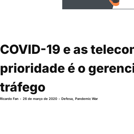
COVID-19 e as teleco
prioridade é o geren
tráfego
Ricardo Fan
26 de março de 2020
Defesa
,
Pandemic War