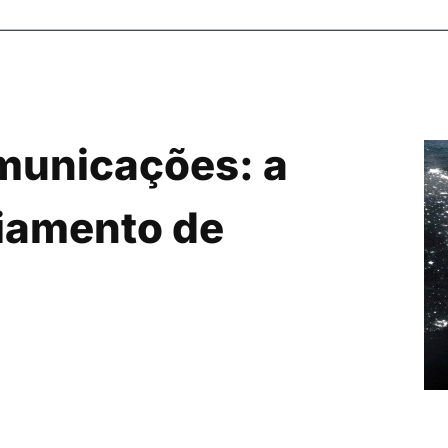
municações: a
ciamento de