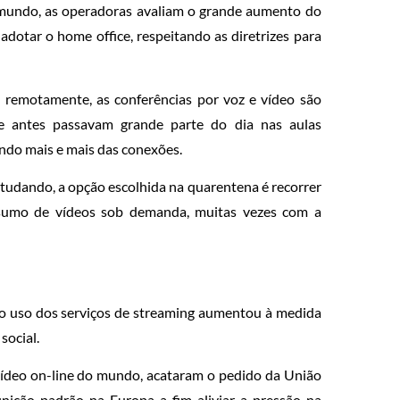
 mundo, as operadoras avaliam o grande aumento do
dotar o home office, respeitando as diretrizes para
remotamente, as conferências por voz e vídeo são
que antes passavam grande parte do dia nas aulas
ando mais e mais das conexões.
tudando, a opção escolhida na quarentena é recorrer
nsumo de vídeos sob demanda, muitas vezes com a
do uso dos serviços de streaming aumentou à medida
social.
vídeo on-line do mundo, acataram o pedido da União
nição padrão na Europa a fim aliviar a pressão na