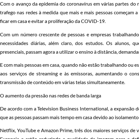
Com o avanço da epidemia do coronavírus em várias partes do
trafego nas redes à medida que mais e mais pessoas começam a a
ficar em casa e evitar a proliferação da COVID-19.
Com um número crescente de pessoas e empresas trabalhando 
necessidades diárias, além claro, dos estudos. Os alunos, 
presenciais, passam agora a utilizar o ensino à distância, demand
E com mais pessoas em casa, quando não estão trabalhando ou es
aos serviços de streaming e às emissoras, aumentando o co
transmissão de conteúdo em várias telas simultaneamente.
O aumento da pressão nas redes de banda larga
De acordo com a Television Business International, a expansão 
que as pessoas passam mais tempo em casa devido ao isolamento 
Netflix, YouTube e Amazon Prime, três dos maiores serviços de 
Europeia e estão reduzindo a qualidade da imagem para a defi