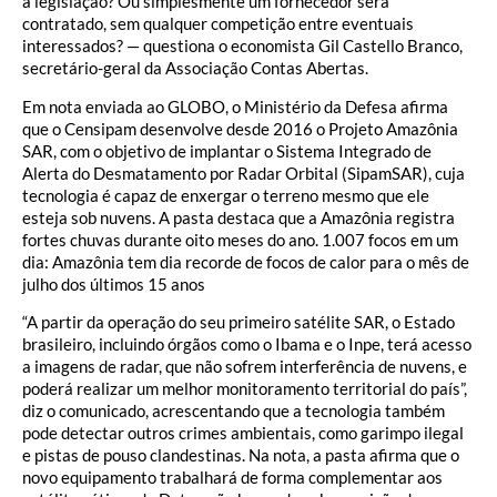
a legislação? Ou simplesmente um fornecedor será
contratado, sem qualquer competição entre eventuais
interessados? — questiona o economista Gil Castello Branco,
secretário-geral da Associação Contas Abertas.
Em nota enviada ao GLOBO, o Ministério da Defesa afirma
que o Censipam desenvolve desde 2016 o Projeto Amazônia
SAR, com o objetivo de implantar o Sistema Integrado de
Alerta do Desmatamento por Radar Orbital (SipamSAR), cuja
tecnologia é capaz de enxergar o terreno mesmo que ele
esteja sob nuvens. A pasta destaca que a Amazônia registra
fortes chuvas durante oito meses do ano. 1.007 focos em um
dia: Amazônia tem dia recorde de focos de calor para o mês de
julho dos últimos 15 anos
“A partir da operação do seu primeiro satélite SAR, o Estado
brasileiro, incluindo órgãos como o Ibama e o Inpe, terá acesso
a imagens de radar, que não sofrem interferência de nuvens, e
poderá realizar um melhor monitoramento territorial do país”,
diz o comunicado, acrescentando que a tecnologia também
pode detectar outros crimes ambientais, como garimpo ilegal
e pistas de pouso clandestinas. Na nota, a pasta afirma que o
novo equipamento trabalhará de forma complementar aos