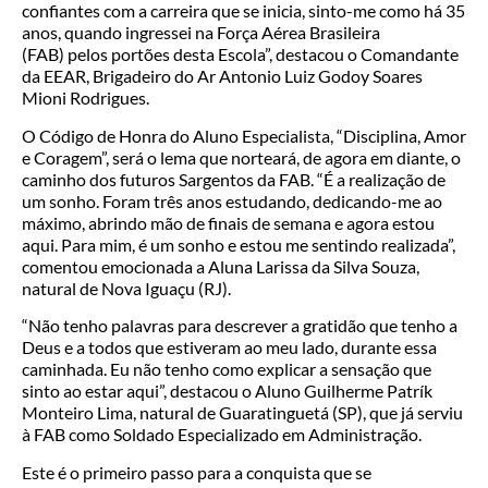
confiantes com a carreira que se inicia, sinto-me como há 35
anos, quando ingressei na Força Aérea Brasileira
(FAB) pelos portões desta Escola”, destacou o Comandante
da EEAR, Brigadeiro do Ar Antonio Luiz Godoy Soares
Mioni Rodrigues.
O Código de Honra do Aluno Especialista, “Disciplina, Amor
e Coragem”, será o lema que norteará, de agora em diante, o
caminho dos futuros Sargentos da FAB. “É a realização de
um sonho. Foram três anos estudando, dedicando-me ao
máximo, abrindo mão de finais de semana e agora estou
aqui. Para mim, é um sonho e estou me sentindo realizada”,
comentou emocionada a Aluna Larissa da Silva Souza,
natural de Nova Iguaçu (RJ).
“Não tenho palavras para descrever a gratidão que tenho a
Deus e a todos que estiveram ao meu lado, durante essa
caminhada. Eu não tenho como explicar a sensação que
sinto ao estar aqui”, destacou o Aluno Guilherme Patrík
Monteiro Lima, natural de Guaratinguetá (SP), que já serviu
à FAB como Soldado Especializado em Administração.
Este é o primeiro passo para a conquista que se