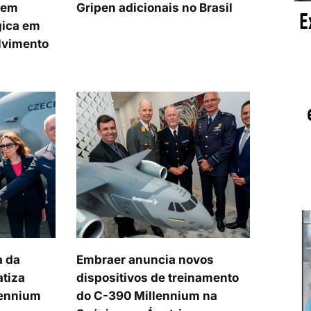
cem
Gripen adicionais no Brasil
gica em
lvimento
a da
Embraer anuncia novos
atiza
dispositivos de treinamento
lennium
do C-390 Millennium na