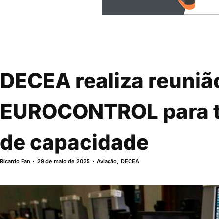
DECEA realiza reuni
EUROCONTROL para tr
de capacidade
Ricardo Fan
29 de maio de 2025
Aviação
,
DECEA