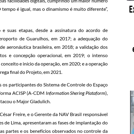
as facilidades digitais, cumprindo um maior número
empo é igual, mas o dinamismo é muito diferente”,
o e suas etapas, desde a assinatura do acordo de
Aeroporto de Guarulhos, em 2017; a adequação do
ronáutica brasileira, em 2018; a validação dos
itos e concepção operacional, em 2019; o intenso
 conceito e início da operação, em 2020; e a operação
rega final do Projeto, em 2021.
s os participantes do Sistema de Controle do Espaço
ataforma ACISP (A-CDM
Information Shering Plataform
),
stacou o Major Gladulich.
ésar Freire, e o Gerente da NAV Brasil responsável
s de Lima, apresentaram as fases de implantação do
as partes e os benefícios observados no controle da