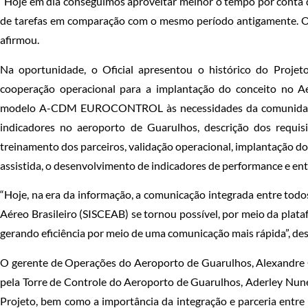
“Hoje em dia conseguimos aproveitar melhor o tempo por conta d
de tarefas em comparação com o mesmo período antigamente. O t
afirmou.
Na oportunidade, o Oficial apresentou o histórico do Projet
cooperação operacional para a implantação do conceito no 
modelo A-CDM EUROCONTROL às necessidades da comunidade ae
indicadores no aeroporto de Guarulhos, descrição dos requis
treinamento dos parceiros, validação operacional, implantação do
assistida, o desenvolvimento de indicadores de performance e ent
“Hoje, na era da informação, a comunicação integrada entre todo
Aéreo Brasileiro (SISCEAB) se tornou possível, por meio da pl
gerando eficiência por meio de uma comunicação mais rápida”, de
O gerente de Operações do Aeroporto de Guarulhos, Alexandre C
pela Torre de Controle do Aeroporto de Guarulhos, Aderley Nune
Projeto, bem como a importância da integração e parceria entre 