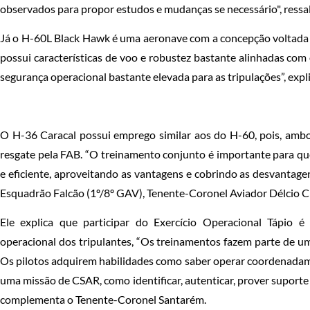
observados para propor estudos e mudanças se necessário", ressal
Já o H-60L Black Hawk é uma aeronave com a concepção voltada pa
possui características de voo e robustez bastante alinhadas com
segurança operacional bastante elevada para as tripulações”, expl
O H-36 Caracal possui emprego similar aos do H-60, pois, am
resgate pela FAB. “O treinamento conjunto é importante para q
e eficiente, aproveitando as vantagens e cobrindo as desvantag
Esquadrão Falcão (1º/8º GAV), Tenente-Coronel Aviador Délcio C
Ele explica que participar do Exercício Operacional Tápio 
operacional dos tripulantes, “Os treinamentos fazem parte de um
Os pilotos adquirem habilidades como saber operar coordenada
uma missão de CSAR, como identificar, autenticar, prover suporte
complementa o Tenente-Coronel Santarém.