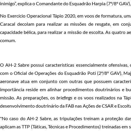
inimigo”, explica o Comandante do Esquadrão Harpia (7°/8° GAV),
No Exercício Operacional Tápio 2020, em voos de formatura, 
Caracal decolam para realizar as missões de resgate, em con
capacidade bélica, para realizar a missão de escolta. As quatro
comum.
O AH-2 Sabre possui características essencialmente ofensivas,
com o Oficial de Operações do Esquadrão Poti (2°/8° GAV), Ma
aeronave atua em conjunto com outras que possuem caracterís
importância reside em alinhar procedimentos doutrinários e b
missão. As preparações, os
briefings
e os voos realizados na Tá
desenvolvimento doutrinário da FAB nas Ações de CSAR e Escolt
"No caso do AH-2 Sabre, as tripulações treinam a proteção d
aplicam as TTP (Táticas, Técnicas e Procedimentos) treinadas em 