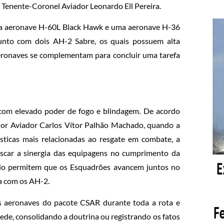
 Tenente-Coronel Aviador Leonardo Ell Pereira.
uma aeronave H-60L Black Hawk e uma aeronave H-36
junto com dois AH-2 Sabre, os quais possuem alta
 aeronaves se complementam para concluir uma tarefa
 com elevado poder de fogo e blindagem. De acordo
jor Aviador Carlos Vítor Palhão Machado, quando a
ticas mais relacionadas ao resgate em combate, a
uscar a sinergia das equipagens no cumprimento da
pio permitem que os Esquadrões avancem juntos no
a com os AH-2.
as aeronaves do pacote CSAR durante toda a rota e
sede, consolidando a doutrina ou registrando os fatos