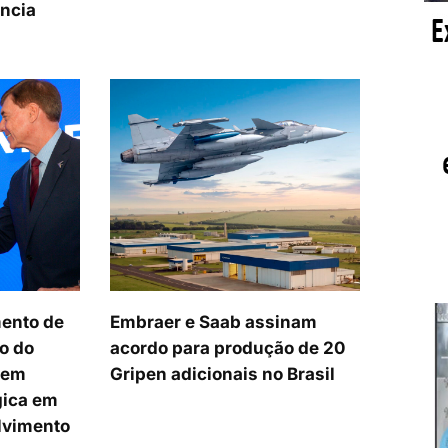
ência
ento de
Embraer e Saab assinam
o do
acordo para produção de 20
cem
Gripen adicionais no Brasil
gica em
lvimento