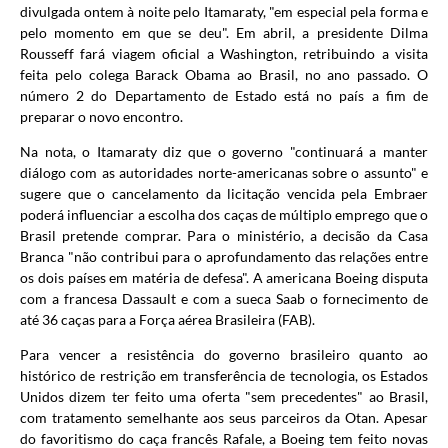
divulgada ontem à noite pelo Itamaraty, "em especial pela forma e
pelo momento em que se deu". Em abril, a presidente Dilma
Rousseff fará viagem oficial a Washington, retribuindo a visita
feita pelo colega Barack Obama ao Brasil, no ano passado. O
número 2 do Departamento de Estado está no país a fim de
preparar o novo encontro.
Na nota, o Itamaraty diz que o governo "continuará a manter
diálogo com as autoridades norte-americanas sobre o assunto" e
sugere que o cancelamento da licitação vencida pela Embraer
poderá influenciar a escolha dos caças de múltiplo emprego que o
Brasil pretende comprar. Para o ministério, a decisão da Casa
Branca "não contribui para o aprofundamento das relações entre
os dois países em matéria de defesa". A americana Boeing disputa
com a francesa Dassault e com a sueca Saab o fornecimento de
até 36 caças para a Força aérea Brasileira (FAB).
Para vencer a resistência do governo brasileiro quanto ao
histórico de restrição em transferência de tecnologia, os Estados
Unidos dizem ter feito uma oferta "sem precedentes" ao Brasil,
com tratamento semelhante aos seus parceiros da Otan. Apesar
do favoritismo do caça francês Rafale, a Boeing tem feito novas