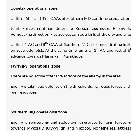
Donetsk
operational zone
th
th
Units of 58
and 49
CAAs of Southern MD continue preparation f
Joint Forces continue deterring Russian aggressor. Enemy ha
Volnovakha direction – seized eastern outskirts of the city and trie
nd
th
Units 2
AC and 8
CAA of Southern MD are concentrating in Sm
st
on Severodonetsk. At the same time, units of 1
AC and rest of 8
advance towards Mariinka – Kurakhove.
Tavriyskyi operational zone
There are no active offensive actions of the enemy in the area.
Enemy is taking up defense on the thresholds, regroups forces an
fuel resources.
Southern Bug operational zone
Enemy is regrouping and redeploying reserves to form forces g
towards Mykolaiv, Kryvyi Rih and Nikopol. Nonetheless, aggress