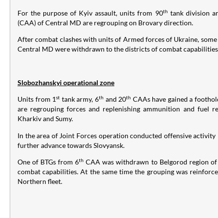
th
For the purpose of Kyiv assault, units from 90
tank division a
(CAA) of Central MD are regrouping on Brovary direction.
After combat clashes with units of Armed forces of Ukraine, some 
Central MD were withdrawn to the districts of combat capabilitie
Slobozhanskyi
operational zone
st
th
th
Units from 1
tank army, 6
and 20
CAAs have gained a foothold
are regrouping forces and replenishing ammunition and fuel re
Kharkiv and Sumy.
In the area of Joint Forces operation conducted offensive activity 
further advance towards Slovyansk.
th
One of BTGs from 6
CAA was withdrawn to Belgorod region of 
combat capabilities. At the same time the grouping was reinforc
Northern fleet.