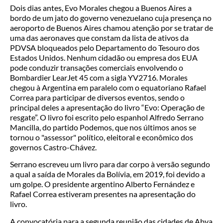
Dois dias antes, Evo Morales chegou a Buenos Aires a
bordo de um jato do governo venezuelano cuja presença no
aeroporto de Buenos Aires chamou atenção por se tratar de
uma das aeronaves que constam da lista de ativos da
PDVSA bloqueados pelo Departamento do Tesouro dos
Estados Unidos. Nenhum cidadão ou empresa dos EUA
pode conduzir transações comerciais envolvendo o
Bombardier LearJet 45 com a sigla YV2716. Morales
chegou à Argentina em paralelo com o equatoriano Rafael
Correa para participar de diversos eventos, sendo o
principal deles a apresentação do livro “Evo: Operação de
resgate”. O livro foi escrito pelo espanhol Alfredo Serrano
Mancilla, do partido Podemos, que nos últimos anos se
tornou o "assessor" político, eleitoral e econômico dos
governos Castro-Chávez.
Serrano escreveu um livro para dar corpo à versão segundo
a qual a saída de Morales da Bolívia, em 2019, foi devido a
um golpe. O presidente argentino Alberto Fernández e
Rafael Correa estiveram presentes na apresentação do
livro.
A convocatória para a segunda reunião das cidades de Abya