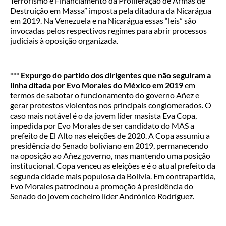
Terrorismo e Financiamento da Proliferação de Armas de
Destruição em Massa” imposta pela ditadura da Nicarágua
em 2019. Na Venezuela e na Nicarágua essas “leis” são
invocadas pelos respectivos regimes para abrir processos
judiciais à oposição organizada.
***
Expurgo do partido dos dirigentes que não seguiram a
linha ditada por Evo Morales do México em 2019
em
termos de sabotar o funcionamento do governo Añez e
gerar protestos violentos nos principais conglomerados. O
caso mais notável é o da jovem líder masista Eva Copa,
impedida por Evo Morales de ser candidato do MAS a
prefeito de El Alto nas eleições de 2020. A Copa assumiu a
presidência do Senado boliviano em 2019, permanecendo
na oposição ao Añez governo, mas mantendo uma posição
institucional. Copa venceu as eleições e é o atual prefeito da
segunda cidade mais populosa da Bolívia. Em contrapartida,
Evo Morales patrocinou a promoção à presidência do
Senado do jovem cocheiro líder Andrónico Rodríguez.