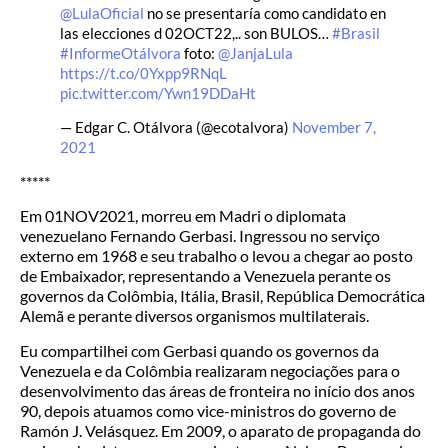
@LulaOficial
no se presentaría como candidato en
las elecciones d 02OCT22,.. son BULOS…
#Brasil
#InformeOtálvora
foto:
@JanjaLula
https://t.co/0Yxpp9RNqL
pic.twitter.com/Ywn19DDaHt
— Edgar C. Otálvora (@ecotalvora)
November 7,
2021
*****
Em 01NOV2021, morreu em Madri o diplomata
venezuelano Fernando Gerbasi. Ingressou no serviço
externo em 1968 e seu trabalho o levou a chegar ao posto
de Embaixador, representando a Venezuela perante os
governos da Colômbia, Itália, Brasil, República Democrática
Alemã e perante diversos organismos multilaterais.
Eu compartilhei com Gerbasi quando os governos da
Venezuela e da Colômbia realizaram negociações para o
desenvolvimento das áreas de fronteira no início dos anos
90, depois atuamos como vice-ministros do governo de
Ramón J. Velásquez. Em 2009, o aparato de propaganda do