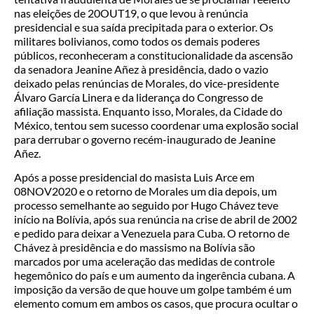
nas eleições de 20OUT19, o que levou à renúncia
presidencial e sua saída precipitada para o exterior. Os
militares bolivianos, como todos os demais poderes
públicos, reconheceram a constitucionalidade da ascensão
da senadora Jeanine Añez à presidência, dado o vazio
deixado pelas renúncias de Morales, do vice-presidente
Álvaro García Linera e da liderança do Congresso de
afiliação massista. Enquanto isso, Morales, da Cidade do
México, tentou sem sucesso coordenar uma explosão social
para derrubar o governo recém-inaugurado de Jeanine
Añez.
Após a posse presidencial do masista Luis Arce em
08NOV2020 e o retorno de Morales um dia depois, um
processo semelhante ao seguido por Hugo Chávez teve
início na Bolívia, após sua renúncia na crise de abril de 2002
e pedido para deixar a Venezuela para Cuba. O retorno de
Chávez à presidência e do massismo na Bolívia são
marcados por uma aceleração das medidas de controle
hegemônico do país e um aumento da ingerência cubana. A
imposição da versão de que houve um golpe também é um
elemento comum em ambos os casos, que procura ocultar o