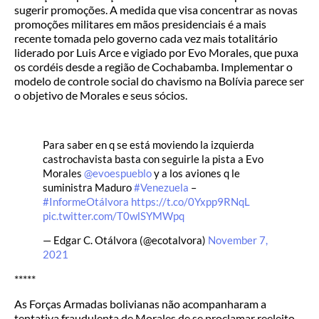
sugerir promoções. A medida que visa concentrar as novas
promoções militares em mãos presidenciais é a mais
recente tomada pelo governo cada vez mais totalitário
liderado por Luis Arce e vigiado por Evo Morales, que puxa
os cordéis desde a região de Cochabamba. Implementar o
modelo de controle social do chavismo na Bolívia parece ser
o objetivo de Morales e seus sócios.
Para saber en q se está moviendo la izquierda
castrochavista basta con seguirle la pista a Evo
Morales
@evoespueblo
y a los aviones q le
suministra Maduro
#Venezuela
–
#InformeOtálvora
https://t.co/0Yxpp9RNqL
pic.twitter.com/T0wlSYMWpq
— Edgar C. Otálvora (@ecotalvora)
November 7,
2021
*****
As Forças Armadas bolivianas não acompanharam a
tentativa fraudulenta de Morales de se proclamar reeleito