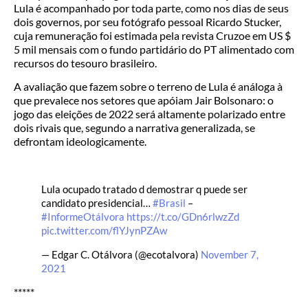
Lula é acompanhado por toda parte, como nos dias de seus
dois governos, por seu fotógrafo pessoal Ricardo Stucker,
cuja remuneração foi estimada pela revista Cruzoe em US $
5 mil mensais com o fundo partidário do PT alimentado com
recursos do tesouro brasileiro.
A avaliação que fazem sobre o terreno de Lula é análoga à
que prevalece nos setores que apóiam Jair Bolsonaro: o
jogo das eleições de 2022 será altamente polarizado entre
dois rivais que, segundo a narrativa generalizada, se
defrontam ideologicamente.
Lula ocupado tratado d demostrar q puede ser
candidato presidencial…
#Brasil
–
#InformeOtálvora
https://t.co/GDn6rlwzZd
pic.twitter.com/flYJynPZAw
— Edgar C. Otálvora (@ecotalvora)
November 7,
2021
*****