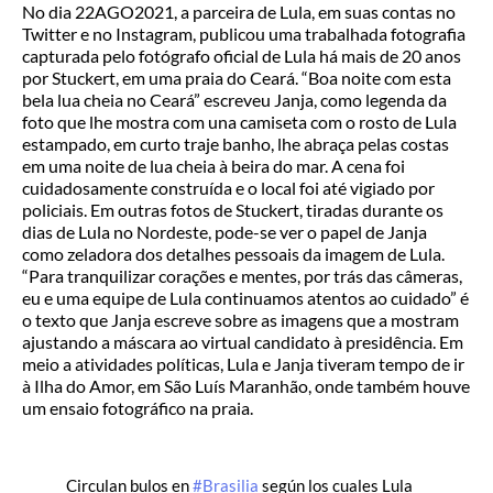
No dia 22AGO2021, a parceira de Lula, em suas contas no
Twitter e no Instagram, publicou uma trabalhada fotografia
capturada pelo fotógrafo oficial de Lula há mais de 20 anos
por Stuckert, em uma praia do Ceará. “Boa noite com esta
bela lua cheia no Ceará” escreveu Janja, como legenda da
foto que lhe mostra com una camiseta com o rosto de Lula
estampado, em curto traje banho, lhe abraça pelas costas
em uma noite de lua cheia à beira do mar. A cena foi
cuidadosamente construída e o local foi até vigiado por
policiais. Em outras fotos de Stuckert, tiradas durante os
dias de Lula no Nordeste, pode-se ver o papel de Janja
como zeladora dos detalhes pessoais da imagem de Lula.
“Para tranquilizar corações e mentes, por trás das câmeras,
eu e uma equipe de Lula continuamos atentos ao cuidado” é
o texto que Janja escreve sobre as imagens que a mostram
ajustando a máscara ao virtual candidato à presidência. Em
meio a atividades políticas, Lula e Janja tiveram tempo de ir
à Ilha do Amor, em São Luís Maranhão, onde também houve
um ensaio fotográfico na praia.
Circulan bulos en
#Brasilia
según los cuales Lula