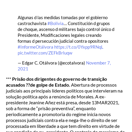
Algunas d las medidas tomadas por el gobierno
castrochavista
#Bolivia
… Constitución d grupos
de choque, ascenso d militares bajo control único d
Presidente, Modificaciones legales creando
formas d persecución judicial contra opositores
#InformeOtálvora
https://t.co/0Yxpp9RNqL
pic.twitter.com/ZEFkBrluqw
— Edgar C. Otálvora (@ecotalvora)
November 7,
2021
***
Prisão dos dirigentes do governo de transição
acusados ??de golpe de Estado.
Abertura de processos
judiciais aos principais líderes políticos que intervieram na
solução política após a renúncia de Morales. A ex-
presidente Jeanine Añez está presa, desde 13MAR2021,
sob a forma de “prisão preventiva”, enquanto
periodicamente a promotoria do regime inicia novos
processos judiciais contra ela e nega-lhe o direito de ser
processada em liberdade a que tem direito em virtude de
sua condição de ex- presidente. O controle do massismo do