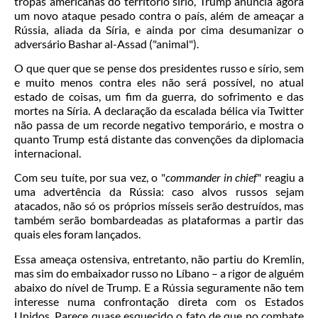
tropas americanas do território sírio, Trump anuncia agora
um novo ataque pesado contra o país, além de ameaçar a
Rússia, aliada da Síria, e ainda por cima desumanizar o
adversário Bashar al-Assad ("animal").
O que quer que se pense dos presidentes russo e sírio, sem
e muito menos contra eles não será possível, no atual
estado de coisas, um fim da guerra, do sofrimento e das
mortes na Síria. A declaração da escalada bélica via Twitter
não passa de um recorde negativo temporário, e mostra o
quanto Trump está distante das convenções da diplomacia
internacional.
Com seu tuíte, por sua vez, o "
commander in chief
" reagiu a
uma advertência da Rússia: caso alvos russos sejam
atacados, não só os próprios mísseis serão destruídos, mas
também serão bombardeadas as plataformas a partir das
quais eles foram lançados.
Essa ameaça ostensiva, entretanto, não partiu do Kremlin,
mas sim do embaixador russo no Líbano – a rigor de alguém
abaixo do nível de Trump. E a Rússia seguramente não tem
interesse numa confrontação direta com os Estados
Unidos. Parece quase esquecido o fato de que no combate