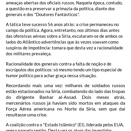
ameaças abertas dos oficiais russos. Naquela época, contudo,
a questão era preservar a primazia da política, diante dos
generais e dos "Doutores Fantásticos".
A tática teve sucesso 56 anos atrás: a crise permaneceu no
campo da política. Agora, entretanto, nos últimos dias antes
das ofensivas aéreas sobre a Síria, escutaram-se de ambos os
lados do Atlântico advertências que às vezes soavam como
suspiros de impotência: tomara que desta vez a racionalidade
dos militares prevaleça.
Racionalidade dos generais contra a falta de noção e de
escrúpulos dos políticos: só mesmo tendo um tipo especial de
humor político para achar graça nessa situação.
Recordando mais uma vez: milhares de soldados russos
estão estacionados na Síria, combatendo do lado das tropas
do dirigente Bashar al-Assad. Dois meses atrás,
mercenários russos já haviam sido mortos em ataques da
Força Aérea americana no Norte da Síria, sem que daí
resultasse uma crise.
A coalizão contra o "Estado Islâmico" (EI), liderada pelos EUA,
opera naquela região. Desta vez os alvos das investidas