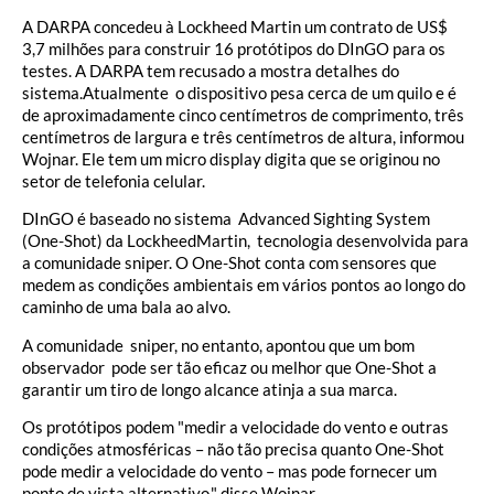
A DARPA concedeu à Lockheed Martin um contrato de US$
3,7 milhões para construir 16 protótipos do DInGO para os
testes. A DARPA tem recusado a mostra detalhes do
sistema.Atualmente o dispositivo pesa cerca de um quilo e é
de aproximadamente cinco centímetros de comprimento, três
centímetros de largura e três centímetros de altura, informou
Wojnar. Ele tem um micro display digita que se originou no
setor de telefonia celular.
DInGO é baseado no sistema Advanced Sighting System
(One-Shot) da LockheedMartin, tecnologia desenvolvida para
a comunidade sniper. O One-Shot conta com sensores que
medem as condições ambientais em vários pontos ao longo do
caminho de uma bala ao alvo.
A comunidade sniper, no entanto, apontou que um bom
observador pode ser tão eficaz ou melhor que One-Shot a
garantir um tiro de longo alcance atinja a sua marca.
Os protótipos podem "medir a velocidade do vento e outras
condições atmosféricas – não tão precisa quanto One-Shot
pode medir a velocidade do vento – mas pode fornecer um
ponto de vista alternativo," disse Wojnar.