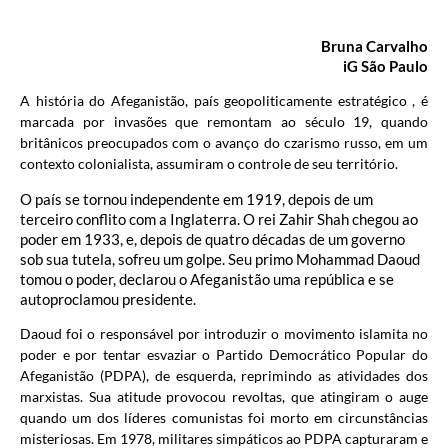
Bruna Carvalho
iG São Paulo
A história do Afeganistão, país geopoliticamente estratégico , é
marcada por invasões que remontam ao século 19, quando
britânicos preocupados com o avanço do czarismo russo, em um
contexto colonialista, assumiram o controle de seu território.
O país se tornou independente em 1919, depois de um
terceiro conflito com a Inglaterra. O rei Zahir Shah chegou ao
poder em 1933, e, depois de quatro décadas de um governo
sob sua tutela, sofreu um golpe. Seu primo Mohammad Daoud
tomou o poder, declarou o Afeganistão uma república e se
autoproclamou presidente.
Daoud foi o responsável por introduzir o movimento islamita no
poder e por tentar esvaziar o Partido Democrático Popular do
Afeganistão (PDPA), de esquerda, reprimindo as atividades dos
marxistas. Sua atitude provocou revoltas, que atingiram o auge
quando um dos líderes comunistas foi morto em circunstâncias
misteriosas. Em 1978, militares simpáticos ao PDPA capturaram e