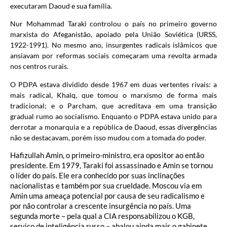
executaram Daoud e sua família.
Nur Mohammad Taraki controlou o país no primeiro governo
marxista do Afeganistão, apoiado pela União Soviética (URSS,
1922-1991). No mesmo ano, insurgentes radicais islâmicos que
ansiavam por reformas sociais começaram uma revolta armada
nos centros rurais.
O PDPA estava dividido desde 1967 em duas vertentes rivais: a
mais radical, Khalq, que tomou o marxismo de forma mais
tradicional; e o Parcham, que acreditava em uma transição
gradual rumo ao socialismo. Enquanto o PDPA estava unido para
derrotar a monarquia e a república de Daoud, essas divergências
não se destacavam, porém isso mudou com a tomada do poder.
Hafizullah Amin, o primeiro-ministro, era opositor ao então
presidente. Em 1979, Taraki foi assassinado e Amin se tornou
o líder do país. Ele era conhecido por suas inclinações
nacionalistas e também por sua crueldade. Moscou via em
Amin uma ameaça potencial por causa de seu radicalismo e
por não controlar a crescente insurgência no país. Uma
segunda morte – pela qual a CIA responsabilizou o KGB,
serviço de inteligência russo – abalou ainda mais o gabinete