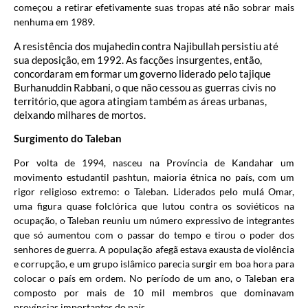
começou a retirar efetivamente suas tropas até não sobrar mais
nenhuma em 1989.
A resistência dos mujahedin contra Najibullah persistiu até
sua deposição, em 1992. As facções insurgentes, então,
concordaram em formar um governo liderado pelo tajique
Burhanuddin Rabbani, o que não cessou as guerras civis no
território, que agora atingiam também as áreas urbanas,
deixando milhares de mortos.
Surgimento do Taleban
Por volta de 1994, nasceu na Província de Kandahar um
movimento estudantil pashtun, maioria étnica no país, com um
rigor religioso extremo: o Taleban. Liderados pelo mulá Omar,
uma figura quase folclórica que lutou contra os soviéticos na
ocupação, o Taleban reuniu um número expressivo de integrantes
que só aumentou com o passar do tempo e tirou o poder dos
senhores de guerra. A população afegã estava exausta de violência
e corrupção, e um grupo islâmico parecia surgir em boa hora para
colocar o país em ordem. No período de um ano, o Taleban era
composto por mais de 10 mil membros que dominavam
províncias importantes do país.