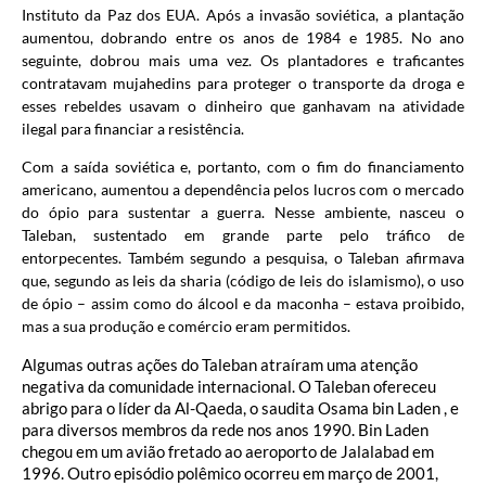
Instituto da Paz dos EUA. Após a invasão soviética, a plantação
aumentou, dobrando entre os anos de 1984 e 1985. No ano
seguinte, dobrou mais uma vez. Os plantadores e traficantes
contratavam mujahedins para proteger o transporte da droga e
esses rebeldes usavam o dinheiro que ganhavam na atividade
ilegal para financiar a resistência.
Com a saída soviética e, portanto, com o fim do financiamento
americano, aumentou a dependência pelos lucros com o mercado
do ópio para sustentar a guerra. Nesse ambiente, nasceu o
Taleban, sustentado em grande parte pelo tráfico de
entorpecentes. Também segundo a pesquisa, o Taleban afirmava
que, segundo as leis da sharia (código de leis do islamismo), o uso
de ópio – assim como do álcool e da maconha – estava proibido,
mas a sua produção e comércio eram permitidos.
Algumas outras ações do Taleban atraíram uma atenção
negativa da comunidade internacional. O Taleban ofereceu
abrigo para o líder da Al-Qaeda, o saudita Osama bin Laden , e
para diversos membros da rede nos anos 1990. Bin Laden
chegou em um avião fretado ao aeroporto de Jalalabad em
1996. Outro episódio polêmico ocorreu em março de 2001,