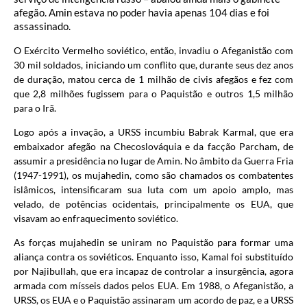
afegão. Amin estava no poder havia apenas 104 dias e foi
assassinado.
O Exército Vermelho soviético, então, invadiu o Afeganistão com
30 mil soldados, iniciando um conflito que, durante seus dez anos
de duração, matou cerca de 1 milhão de civis afegãos e fez com
que 2,8 milhões fugissem para o Paquistão e outros 1,5 milhão
para o Irã.
Logo após a invação, a URSS incumbiu Babrak Karmal, que era
embaixador afegão na Checoslováquia e da facção Parcham, de
assumir a presidência no lugar de Amin. No âmbito da Guerra Fria
(1947-1991), os mujahedin, como são chamados os combatentes
islâmicos, intensificaram sua luta com um apoio amplo, mas
velado, de potências ocidentais, principalmente os EUA, que
visavam ao enfraquecimento soviético.
As forças mujahedin se uniram no Paquistão para formar uma
aliança contra os soviéticos. Enquanto isso, Kamal foi substituído
por Najibullah, que era incapaz de controlar a insurgência, agora
armada com mísseis dados pelos EUA. Em 1988, o Afeganistão, a
URSS, os EUA e o Paquistão assinaram um acordo de paz, e a URSS