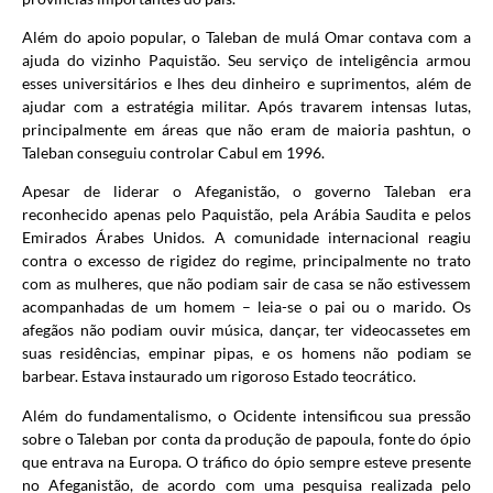
Além do apoio popular, o Taleban de mulá Omar contava com a
ajuda do vizinho Paquistão. Seu serviço de inteligência armou
esses universitários e lhes deu dinheiro e suprimentos, além de
ajudar com a estratégia militar. Após travarem intensas lutas,
principalmente em áreas que não eram de maioria pashtun, o
Taleban conseguiu controlar Cabul em 1996.
Apesar de liderar o Afeganistão, o governo Taleban era
reconhecido apenas pelo Paquistão, pela Arábia Saudita e pelos
Emirados Árabes Unidos. A comunidade internacional reagiu
contra o excesso de rigidez do regime, principalmente no trato
com as mulheres, que não podiam sair de casa se não estivessem
acompanhadas de um homem – leia-se o pai ou o marido. Os
afegãos não podiam ouvir música, dançar, ter videocassetes em
suas residências, empinar pipas, e os homens não podiam se
barbear. Estava instaurado um rigoroso Estado teocrático.
Além do fundamentalismo, o Ocidente intensificou sua pressão
sobre o Taleban por conta da produção de papoula, fonte do ópio
que entrava na Europa. O tráfico do ópio sempre esteve presente
no Afeganistão, de acordo com uma pesquisa realizada pelo