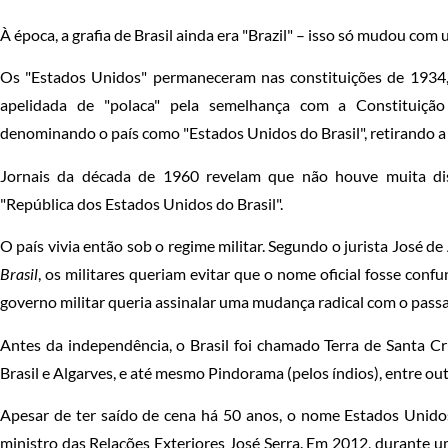
À época, a grafia de Brasil ainda era "Brazil" – isso só mudou co
Os "Estados Unidos" permaneceram nas constituições de 1934,
apelidada de "polaca" pela semelhança com a Constituiçã
denominando o país como "Estados Unidos do Brasil", retirando a 
Jornais da década de 1960 revelam que não houve muita d
"República dos Estados Unidos do Brasil".
O país vivia então sob o regime militar. Segundo o jurista José d
Brasil
, os militares queriam evitar que o nome oficial fosse co
governo militar queria assinalar uma mudança radical com o passa
Antes da independência, o Brasil foi chamado Terra de Santa Cr
Brasil e Algarves, e até mesmo Pindorama (pelos índios), entre ou
Apesar de ter saído de cena há 50 anos, o nome Estados Unidos
ministro das Relações Exteriores José Serra. Em 2012, durante um