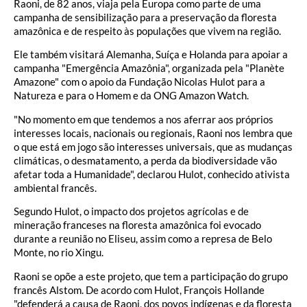
Raoni, de 82 anos, viaja pela Europa como parte de uma
campanha de sensibilização para a preservação da floresta
amazônica e de respeito às populações que vivem na região.
Ele também visitará Alemanha, Suíça e Holanda para apoiar a
campanha "Emergência Amazônia", organizada pela "Planète
Amazone" com o apoio da Fundação Nicolas Hulot para a
Natureza e para o Homem e da ONG Amazon Watch.
"No momento em que tendemos a nos aferrar aos próprios
interesses locais, nacionais ou regionais, Raoni nos lembra que
o que está em jogo são interesses universais, que as mudanças
climáticas, o desmatamento, a perda da biodiversidade vão
afetar toda a Humanidade", declarou Hulot, conhecido ativista
ambiental francês.
Segundo Hulot, o impacto dos projetos agrícolas e de
mineração franceses na floresta amazônica foi evocado
durante a reunião no Eliseu, assim como a represa de Belo
Monte, no rio Xingu.
Raoni se opõe a este projeto, que tem a participação do grupo
francês Alstom. De acordo com Hulot, François Hollande
"defenderá a causa de Raoni, dos povos indígenas e da floresta