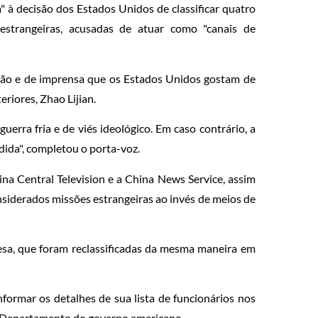
 à decisão dos Estados Unidos de classificar quatro
strangeiras, acusadas de atuar como "canais de
ssão e de imprensa que os Estados Unidos gostam de
eriores, Zhao Lijian.
erra fria e de viés ideológico. Em caso contrário, a
dida", completou o porta-voz.
a Central Television e a China News Service, assim
onsiderados missões estrangeiras ao invés de meios de
sa, que foram reclassificadas da mesma maneira em
formar os detalhes de sua lista de funcionários nos
e Departamento do governo americano.