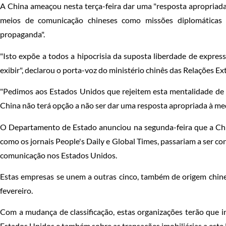
A China ameaçou nesta terça-feira dar uma "resposta apropriada"
meios de comunicação chineses como missões diplomáticas e
propaganda".
"Isto expõe a todos a hipocrisia da suposta liberdade de expre
exibir", declarou o porta-voz do ministério chinês das Relações Ext
"Pedimos aos Estados Unidos que rejeitem esta mentalidade de gu
China não terá opção a não ser dar uma resposta apropriada à me
O Departamento de Estado anunciou na segunda-feira que a Chin
como os jornais People's Daily e Global Times, passariam a ser c
comunicação nos Estados Unidos.
Estas empresas se unem a outras cinco, também de origem chine
fevereiro.
Com a mudança de classificação, estas organizações terão que in
Estados Unidos e também sobre as transações imobiliárias a est