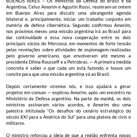
BUENOS AIRES – Os ministros da Defesa do Brasil e da
Argentina, Celso Amorim e Agustin Rossi, reuniram-se ontem
em Buenos Aires para discutir uma abrangente agenda
bilateral e, principalmente, iniciar um trabalho conjunto em
matéria de defesa cibernética. Segundo confirmou Amorim,
nos próximos meses uma missão argentina irá ao Brasil para
dar continuidade a essa nova cooperação entre os dois
principais sócios do Mercosul, em momentos de forte tensão
pelas revelações sobre atividades de espionagem realizadas
pelo governo americano, que envolveram até mesmo a
presidente Dilma Rousseff e a Petrobras. — A primeira medida
concreta é saber o que cada um está fazendo, e houve um
convite para que uma missão argentina vá ao Brasil.
Depois certamente viremos nós, e isso ajudará a gerar
projetos em comum — explicou Amorim, após um encontro no
Ministério da Defesa argentino. Na parte da manhã, os dois
ministros assinaram vários acordos, e Amorim deu uma
palestra intitulada “Os desafios do cenário estratégico do
século XXI para a América do Sul” para uma plateia de civis e
militares.
O ministro reforçou a ideia de que a região enfrenta novas