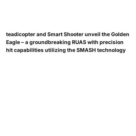
teadicopter and Smart Shooter unveil the Golden
Eagle – a groundbreaking RUAS with precision
hit capabilities utilizing the SMASH technology