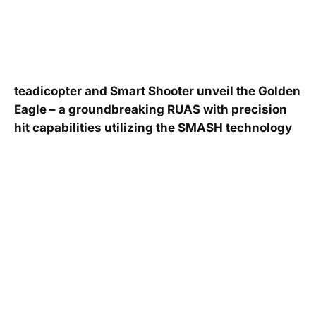
teadicopter and Smart Shooter unveil the Golden
Eagle – a groundbreaking RUAS with precision
hit capabilities utilizing the SMASH technology