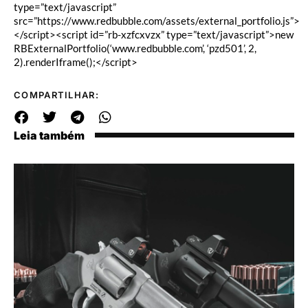
type=”text/javascript”
src=”https://www.redbubble.com/assets/external_portfolio.js”>
</script><script id=”rb-xzfcxvzx” type=”text/javascript”>new
RBExternalPortfolio(‘www.redbubble.com’, ‘pzd501’, 2,
2).renderIframe();</script>
COMPARTILHAR:
Leia também