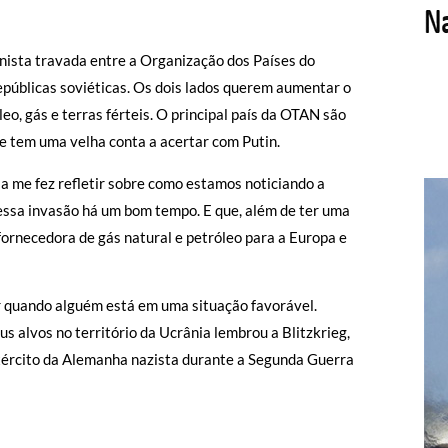
nista travada entre a Organização dos Países do
epúblicas soviéticas. Os dois lados querem aumentar o
leo, gás e terras férteis. O principal país da OTAN são
e tem uma velha conta a acertar com Putin.
ria me fez refletir sobre como estamos noticiando a
o essa invasão há um bom tempo. E que, além de ter uma
fornecedora de gás natural e petróleo para a Europa e
lar quando alguém está em uma situação favorável.
s alvos no território da Ucrânia lembrou a Blitzkrieg,
exército da Alemanha nazista durante a Segunda Guerra