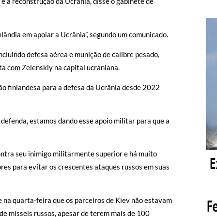
 e a reconstrução da Ucrânia, disse o gabinete de
nlândia em apoiar a Ucrânia”, segundo um comunicado.
ncluindo defesa aérea e munição de calibre pesado,
ta com Zelenskiy na capital ucraniana.
ição finlandesa para a defesa da Ucrânia desde 2022
 defenda, estamos dando esse apoio militar para que a
ntra seu inimigo militarmente superior e há muito
res para evitar os crescentes ataques russos em suas
e na quarta-feira que os parceiros de Kiev não estavam
 de mísseis russos, apesar de terem mais de 100