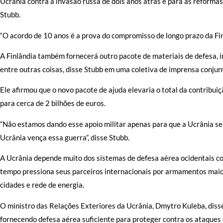
Ucrânia contra a invasão russa de dois anos atrás e para as reformas
Stubb.
“O acordo de 10 anos é a prova do compromisso de longo prazo da Fi
A Finlândia também fornecerá outro pacote de materiais de defesa, i
entre outras coisas, disse Stubb em uma coletiva de imprensa conjun
Ele afirmou que o novo pacote de ajuda elevaria o total da contribu
para cerca de 2 bilhões de euros.
“Não estamos dando esse apoio militar apenas para que a Ucrânia se
Ucrânia vença essa guerra”, disse Stubb.
A Ucrânia depende muito dos sistemas de defesa aérea ocidentais co
tempo pressiona seus parceiros internacionais por armamentos maio
cidades e rede de energia.
O ministro das Relações Exteriores da Ucrânia, Dmytro Kuleba, diss
fornecendo defesa aérea suficiente para proteger contra os ataques