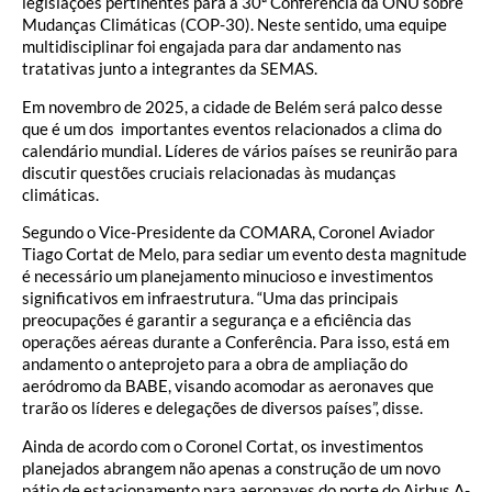
legislações pertinentes para a 30ª Conferência da ONU sobre
Mudanças Climáticas (COP-30). Neste sentido, uma equipe
multidisciplinar foi engajada para dar andamento nas
tratativas junto a integrantes da SEMAS.
Em novembro de 2025, a cidade de Belém será palco desse
que é um dos importantes eventos relacionados a clima do
calendário mundial. Líderes de vários países se reunirão para
discutir questões cruciais relacionadas às mudanças
climáticas.
Segundo o Vice-Presidente da COMARA, Coronel Aviador
Tiago Cortat de Melo, para sediar um evento desta magnitude
é necessário um planejamento minucioso e investimentos
significativos em infraestrutura. “Uma das principais
preocupações é garantir a segurança e a eficiência das
operações aéreas durante a Conferência. Para isso, está em
andamento o anteprojeto para a obra de ampliação do
aeródromo da BABE, visando acomodar as aeronaves que
trarão os líderes e delegações de diversos países”, disse.
Ainda de acordo com o Coronel Cortat, os investimentos
planejados abrangem não apenas a construção de um novo
pátio de estacionamento para aeronaves do porte do Airbus A-