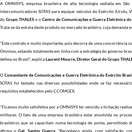
A OMNISYS, empresa brasileira de alta tecnologia sediada em São
intercomunicadores SOTAS para equipar veículos do Exército (Urutu, 
do
Grupo THALES
e o
Centro de Comunicações e Guerra Eletrônica d
Trata-se da estreia deste produto no mercado brasileiro, cuja demanda es
"Este contrato é muito importante, pois decorre de uma concorrência nac
Omnisys, estando totalmente em linha com a estratégia do governo brasi
defesa no Brasil", explica
Laurent Mourre, Diretor Geral do Grupo THAL
O
Comandante de Comunicações e Guerra Eletrônica do Exército Brasi
SOTAS foi testado nas diversas possibilidades onde se faz necessár
requisitos estabelecidos pelo CCOMGEX.
"Ficamos muito satisfeitos por a OMNISYS ter vencido a licitação reali
militares. O fato de uma empresa brasileira estar envolvida no proce
brasileiros que se capacitam numa tecnologia de ponta, permitindo d
afirma o
Gal. Santos Guerra
. “Reconheço ainda, com satisfação, c