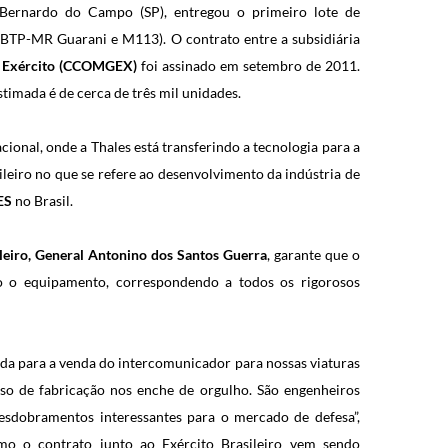
 Bernardo do Campo (SP), entregou o primeiro lote de
VBTP-MR Guarani e M113). O contrato entre a subsidiária
o Exército (CCOMGEX)
foi assinado em setembro de 2011.
timada é de cerca de três mil unidades.
ional, onde a Thales está transferindo a tecnologia para a
leiro no que se refere ao desenvolvimento da indústria de
ES
no Brasil.
leiro, General Antonino dos Santos Guerra
, garante que o
io o equipamento, correspondendo a todos os rigorosos
zada para a venda do intercomunicador para nossas viaturas
sso de fabricação nos enche de orgulho. São engenheiros
esdobramentos interessantes para o mercado de defesa”,
omo o contrato junto ao Exército Brasileiro vem sendo