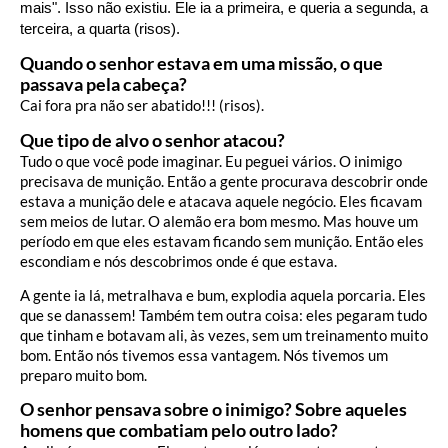
mais". Isso não existiu. Ele ia a primeira, e queria a segunda, a
terceira, a quarta (risos).
Quando o senhor estava em uma missão, o que
passava pela cabeça?
Cai fora pra não ser abatido!!! (risos).
Que tipo de alvo o senhor atacou?
Tudo o que você pode imaginar. Eu peguei vários. O inimigo
precisava de munição. Então a gente procurava descobrir onde
estava a munição dele e atacava aquele negócio. Eles ficavam
sem meios de lutar. O alemão era bom mesmo. Mas houve um
período em que eles estavam ficando sem munição. Então eles
escondiam e nós descobrimos onde é que estava.
A gente ia lá, metralhava e bum, explodia aquela porcaria. Eles
que se danassem! Também tem outra coisa: eles pegaram tudo
que tinham e botavam ali, às vezes, sem um treinamento muito
bom. Então nós tivemos essa vantagem. Nós tivemos um
preparo muito bom.
O senhor pensava sobre o inimigo? Sobre aqueles
homens que combatiam pelo outro lado?