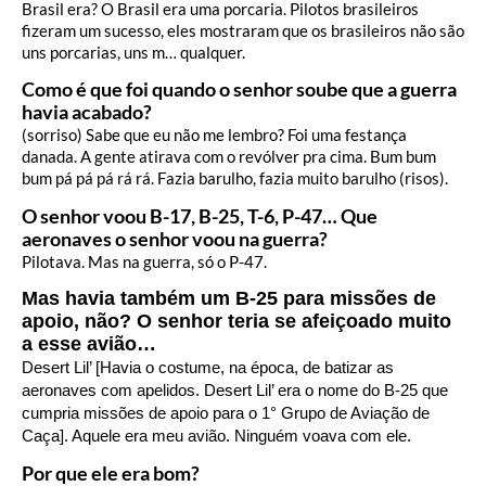
Brasil era? O Brasil era uma porcaria. Pilotos brasileiros
fizeram um sucesso, eles mostraram que os brasileiros não são
uns porcarias, uns m… qualquer.
Como é que foi quando o senhor soube que a guerra
havia acabado?
(sorriso) Sabe que eu não me lembro? Foi uma festança
danada. A gente atirava com o revólver pra cima. Bum bum
bum pá pá pá rá rá. Fazia barulho, fazia muito barulho (risos).
O senhor voou B-17, B-25, T-6, P-47… Que
aeronaves o senhor voou na guerra?
Pilotava. Mas na guerra, só o P-47.
Mas havia também um B-25 para missões de
apoio, não? O senhor teria se afeiçoado muito
a esse avião…
Desert Lil’ [Havia o costume, na época, de batizar as
aeronaves com apelidos. Desert Lil’ era o nome do B-25 que
cumpria missões de apoio para o 1° Grupo de Aviação de
Caça]. Aquele era meu avião. Ninguém voava com ele.
Por que ele era bom?