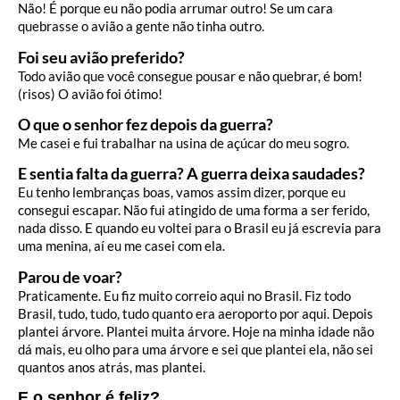
Não! É porque eu não podia arrumar outro! Se um cara
quebrasse o avião a gente não tinha outro.
Foi seu avião preferido?
Todo avião que você consegue pousar e não quebrar, é bom!
(risos) O avião foi ótimo!
O que o senhor fez depois da guerra?
Me casei e fui trabalhar na usina de açúcar do meu sogro.
E sentia falta da guerra? A guerra deixa saudades?
Eu tenho lembranças boas, vamos assim dizer, porque eu
consegui escapar. Não fui atingido de uma forma a ser ferido,
nada disso. E quando eu voltei para o Brasil eu já escrevia para
uma menina, aí eu me casei com ela.
Parou de voar?
Praticamente. Eu fiz muito correio aqui no Brasil. Fiz todo
Brasil, tudo, tudo, tudo quanto era aeroporto por aqui. Depois
plantei árvore. Plantei muita árvore. Hoje na minha idade não
dá mais, eu olho para uma árvore e sei que plantei ela, não sei
quantos anos atrás, mas plantei.
E o senhor é feliz?