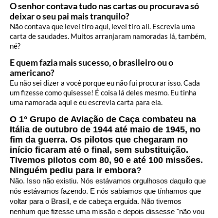
O senhor contava tudo nas cartas ou procurava só
deixar o seu pai mais tranquilo?
Não contava que levei tiro aqui, levei tiro ali. Escrevia uma
carta de saudades. Muitos arranjaram namoradas lá, também,
né?
E quem fazia mais sucesso, o brasileiro ou o
americano?
Eu não sei dizer a você porque eu não fui procurar isso. Cada
um fizesse como quisesse! É coisa lá deles mesmo. Eu tinha
uma namorada aqui e eu escrevia carta para ela.
O 1° Grupo de Aviação de Caça combateu na
Itália de outubro de 1944 até maio de 1945, no
fim da guerra. Os pilotos que chegaram no
início ficaram até o final, sem substituição.
Tivemos pilotos com 80, 90 e até 100 missões.
Ninguém pediu para ir embora?
Não. Isso não existiu. Nós estávamos orgulhosos daquilo que
nós estávamos fazendo. E nós sabíamos que tínhamos que
voltar para o Brasil, e de cabeça erguida. Não tivemos
nenhum que fizesse uma missão e depois dissesse "não vou