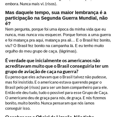
embora. Nunca mais vi. (risos).
Mas daquele tempo, sua maior lembrança é a
participação na Segunda Guerra Mundial, não
é?
Nem pergunta, porque foi uma época da minha vida que eu
nunca, mas nunca vou esquecer. Porque fomos a uma guerra
e foi matança pra aqui, matança pra ali… E o Brasil fez bonito,
viu? O Brasil fez bonito na campanha lá. E eu tenho muito
orgulho do meu grupo de caça. (lágrimas).
É verdade que inicialmente os americanos não
acreditavam muito que o Brasil conseguiria ter um
grupo de aviação de caça na guerra?
Eu penso que eles achavam que o Brasil talvez não pudesse,
mas foi insistido. E o americano estava querendo pegar o
Brasil pelo pé (risos) para ser um bom companheiro para ele.
Então ele deu tudo, tudo o possível para esse Grupo de Caça.
O americano deu de graça para nós, de graça. E nós fizemos
bonito, muito bonito. Nunca pensaram que nós íamos
conseguir isso.
O senhor era o Oficial de Ligação. Não tinha