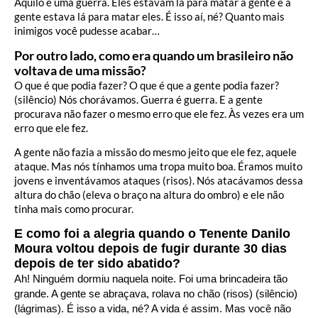
Aquilo é uma guerra. Eles estavam lá para matar a gente e a
gente estava lá para matar eles. É isso aí, né? Quanto mais
inimigos você pudesse acabar…
Por outro lado, como era quando um brasileiro não
voltava de uma missão?
O que é que podia fazer? O que é que a gente podia fazer?
(silêncio) Nós chorávamos. Guerra é guerra. E a gente
procurava não fazer o mesmo erro que ele fez. Às vezes era um
erro que ele fez.
A gente não fazia a missão do mesmo jeito que ele fez, aquele
ataque. Mas nós tínhamos uma tropa muito boa. Éramos muito
jovens e inventávamos ataques (risos). Nós atacávamos dessa
altura do chão (eleva o braço na altura do ombro) e ele não
tinha mais como procurar.
E como foi a alegria quando o Tenente Danilo
Moura voltou depois de fugir durante 30 dias
depois de ter sido abatido?
Ah! Ninguém dormiu naquela noite. Foi uma brincadeira tão
grande. A gente se abraçava, rolava no chão (risos) (silêncio)
(lágrimas). É isso a vida, né? A vida é assim. Mas você não