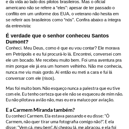
e da vida ao lado dos pilotos brasileiros. Mas o oficial
americano não se refere a “eles”: apesar de ter passado o
conflito em um uniforme dos EUA, o veterano não hesita em
se referir aos brasileiros como “nós”. Confira abaixo a íntegra
da entrevista:
É verdade que o senhor conheceu Santos
Dumont?
Conheci. Meu Deus, como é que eu vou contar? Ele morava
em Petrópolis e eu fui procurá-lo lá. Encontrei, conversei com
ele um bocado. Me recebeu muito bem. Foi uma aventura pra
mim porque ele já era um homem velhinho. Não me conhecia,
nunca me viu mais gordo. Aí então eu meti a cara e fui lá
conversar com ele (risos).
Mas foi muito bom. Não esqueço nunca a palestra que eu tive
com ele. Eu tenho certeza que ele não se esqueceu de mim não.
Eu não pilotava avião não, mas eu era maluco por aviação.
E a Carmem Miranda também?
Eu conheci Carmem. Ela estava passando e eu disse: “Ô
Carmem, não quer tirar uma fotografia comigo não?”. E ela
disse: “Vem cá, meu bem”. Aí chegou lá, me abraçou, e ela foi