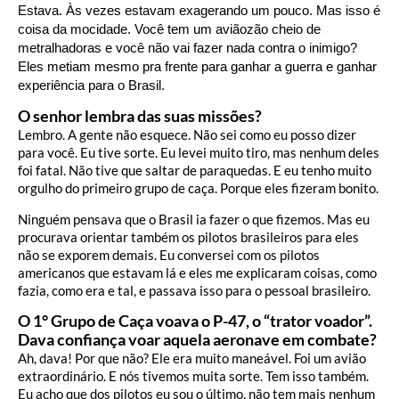
Estava. Às vezes estavam exagerando um pouco. Mas isso é
coisa da mocidade. Você tem um aviãozão cheio de
metralhadoras e você não vai fazer nada contra o inimigo?
Eles metiam mesmo pra frente para ganhar a guerra e ganhar
experiência para o Brasil.
O senhor lembra das suas missões?
Lembro. A gente não esquece. Não sei como eu posso dizer
para você. Eu tive sorte. Eu levei muito tiro, mas nenhum deles
foi fatal. Não tive que saltar de paraquedas. E eu tenho muito
orgulho do primeiro grupo de caça. Porque eles fizeram bonito.
Ninguém pensava que o Brasil ia fazer o que fizemos. Mas eu
procurava orientar também os pilotos brasileiros para eles
não se exporem demais. Eu conversei com os pilotos
americanos que estavam lá e eles me explicaram coisas, como
fazia, como era e tal, e passava isso para o pessoal brasileiro.
O 1° Grupo de Caça voava o P-47, o “trator voador”.
Dava confiança voar aquela aeronave em combate?
Ah, dava! Por que não? Ele era muito maneável. Foi um avião
extraordinário. E nós tivemos muita sorte. Tem isso também.
Eu acho que dos pilotos eu sou o último, não tem mais nenhum