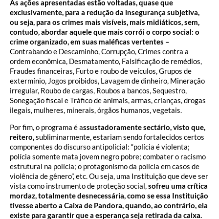
As ações apresentadas estão voltadas, quase que
exclusivamente, para a redução da insegurança subjetiva,
ou seja, para os crimes mais visíveis, mais midiáticos, sem,
contudo, abordar aquele que mais corrói o corpo social: o
crime organizado, em suas maléficas vertentes –
Contrabando e Descaminho, Corrupção, Crimes contra a
ordem econômica, Desmatamento, Falsificação de remédios,
Fraudes financeiras, Furto e roubo de veículos, Grupos de
extermínio, Jogos proibidos, Lavagem de dinheiro, Mineração
irregular, Roubo de cargas, Roubos a bancos, Sequestro,
Sonegação fiscal e Tráfico de animais, armas, crianças, drogas
ilegais, mulheres, minerais, órgãos humanos, vegetais.
Por fim, o programa é a
ssustadoramente sectário, visto que,
reitero,
subliminarmente, estariam sendo fortalecidos certos
componentes do discurso antipolicial: “polícia é violenta;
polícia somente mata jovem negro pobre; combater o racismo
estrutural na polícia; o protagonismo da polícia em casos de
violência de gênero”, etc. Ou seja, uma Instituição que deve ser
vista como instrumento de proteção social,
sofreu uma crítica
mordaz, totalmente desnecessária, como se essa Instituição
tivesse aberto a Caixa de Pandora, quando, ao contrário, ela
existe para garantir que a esperança seja retirada da caixa.